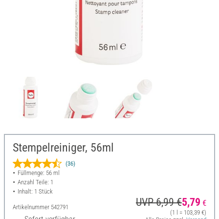
Stempelreiniger, 56ml
(36)
Füllmenge: 56 ml
Anzahl Teile: 1
Inhalt: 1 Stück
UVP 6,99 €
5,79
€
Artikelnummer
542791
(1 l = 103,39 €)