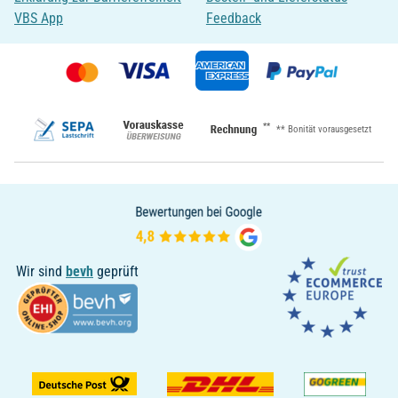
VBS App
Feedback
**
** Bonität vorausgesetzt
Wir sind
bevh
geprüft