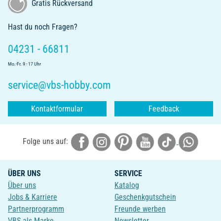
Gratis Rückversand
Hast du noch Fragen?
04231 - 66811
Mo.-Fr. 9 - 17 Uhr
service@vbs-hobby.com
Kontaktformular
Feedback
Folge uns auf:
ÜBER UNS
SERVICE
Über uns
Katalog
Jobs & Karriere
Geschenkgutschein
Partnerprogramm
Freunde werben
VBS als Marke
Newsletter