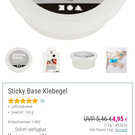
Sticky Base Klebegel
(2)
Lufttrocknend
Gewicht: 100 g
UVP 5,46 €
4,95
€
Artikelnummer
11892
(1 kg = 49,50 €)
Sofort verfügbar
Alle Preise zzgl.
Versand