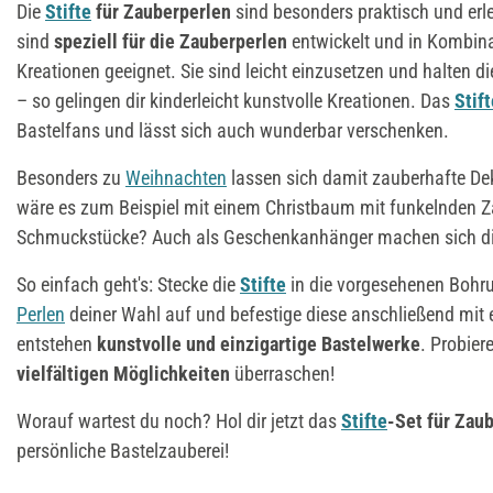
Die
Stifte
für Zauberperlen
sind besonders praktisch und erle
sind
speziell für die Zauberperlen
entwickelt und in Kombinat
Kreationen geeignet. Sie sind leicht einzusetzen und halten d
– so gelingen dir kinderleicht kunstvolle Kreationen. Das
Stift
Bastelfans und lässt sich auch wunderbar verschenken.
Besonders zu
Weihnachten
lassen sich damit zauberhafte Dek
wäre es zum Beispiel mit einem Christbaum mit funkelnden Z
Schmuckstücke? Auch als Geschenkanhänger machen sich die
So einfach geht's: Stecke die
Stifte
in die vorgesehenen Bohru
Perlen
deiner Wahl auf und befestige diese anschließend mit
entstehen
kunstvolle und einzigartige Bastelwerke
. Probier
vielfältigen Möglichkeiten
überraschen!
Worauf wartest du noch? Hol dir jetzt das
Stifte
-Set für Zau
persönliche Bastelzauberei!