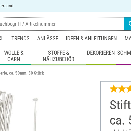
versand
XL
TRENDS
ANLÄSSE
IDEEN & ANLEITUNGEN
MA
WOLLE &
STOFFE &
DEKORIEREN
SCHM
GARN
NÄHZUBEHÖR
perle, ca. 50mm, 50 Stück
Stif
ca.