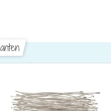
anten