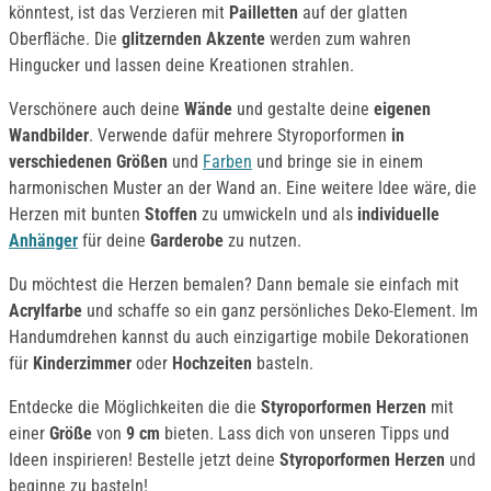
könntest, ist das Verzieren mit
Pailletten
auf der glatten
Oberfläche. Die
glitzernden Akzente
werden zum wahren
Hingucker und lassen deine Kreationen strahlen.
Verschönere auch deine
Wände
und gestalte deine
eigenen
Wandbilder
. Verwende dafür mehrere Styroporformen
in
verschiedenen Größen
und
Farben
und bringe sie in einem
harmonischen Muster an der Wand an. Eine weitere Idee wäre, die
Herzen mit bunten
Stoffen
zu umwickeln und als
individuelle
Anhänger
für deine
Garderobe
zu nutzen.
Du möchtest die Herzen bemalen? Dann bemale sie einfach mit
Acrylfarbe
und schaffe so ein ganz persönliches Deko-Element. Im
Handumdrehen kannst du auch einzigartige mobile Dekorationen
für
Kinderzimmer
oder
Hochzeiten
basteln.
Entdecke die Möglichkeiten die die
Styroporformen Herzen
mit
einer
Größe
von
9 cm
bieten. Lass dich von unseren Tipps und
Ideen inspirieren! Bestelle jetzt deine
Styroporformen Herzen
und
beginne zu basteln!