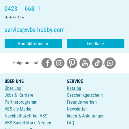
04231 - 66811
Mo.-Fr. 9 - 17 Uhr
service@vbs-hobby.com
Kontaktformular
Feedback
Folge uns auf:
ÜBER UNS
SERVICE
Über uns
Katalog
Jobs & Karriere
Geschenkgutschein
Partnerprogramm
Freunde werben
VBS als Marke
Newsletter
Nachhaltigkeit bei VBS
Ideen & Anleitungen
VBS Bastel-Markt Verden
FAQ