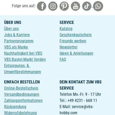
Folge uns auf:
ÜBER UNS
SERVICE
Über uns
Katalog
Jobs & Karriere
Geschenkgutschein
Partnerprogramm
Freunde werben
VBS als Marke
Newsletter
Nachhaltigkeit bei VBS
Ideen & Anleitungen
VBS Bastel-Markt Verden
FAQ
Entsorgungs- &
Umweltbestimmungen
EINFACH BESTELLEN
DEIN KONTAKT ZUM VBS
Online-Bestellschein
SERVICE
Versandbedingungen
Telefon Mo.-Fr. 9 - 17 Uhr
Zahlungsinformationen
Tel.: +49 4231 - 668 11
Rücksendung
E-Mail: service@vbs-
Widerrufsbelehrung
hobby.com