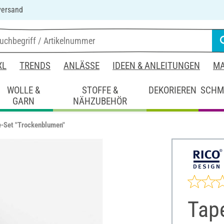
versand
XL
TRENDS
ANLÄSSE
IDEEN & ANLEITUNGEN
MA
WOLLE &
STOFFE &
DEKORIEREN
SCHM
GARN
NÄHZUBEHÖR
-Set "Trockenblumen"
Tap