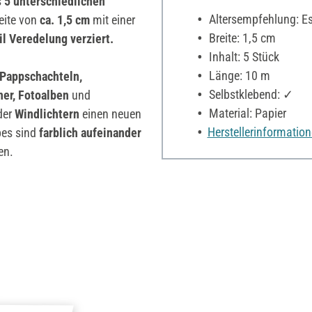
s
5 unterschiedlichen
Altersempfehlung: Es 
eite von
ca. 1,5 cm
mit einer
Breite: 1,5 cm
il Veredelung verziert.
Inhalt: 5 Stück
Länge: 10 m
Pappschachteln,
Selbstklebend: ✓
ner, Fotoalben
und
Material: Papier
der
Windlichtern
einen neuen
Herstellerinformatio
pes sind
farblich aufeinander
en.