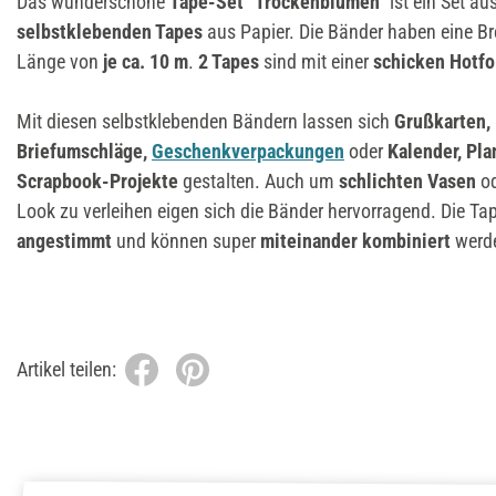
Das wunderschöne
Tape-Set "Trockenblumen"
ist ein Set au
selbstklebenden Tapes
aus Papier. Die Bänder haben eine Br
Länge von
je ca. 10 m
.
2 Tapes
sind mit einer
schicken Hotfo
Mit diesen selbstklebenden Bändern lassen sich
Grußkarten, 
Briefumschläge,
Geschenkverpackungen
oder
Kalender, Pla
Scrapbook-Projekte
gestalten. Auch um
schlichten Vasen
o
Look zu verleihen eigen sich die Bänder hervorragend. Die Ta
angestimmt
und können super
miteinander kombiniert
werd
Artikel teilen: