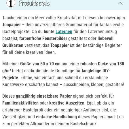
Produktdetails
Tauche ein in ein Meer voller Kreativität mit diesem hochwertigen
Tonpapier
– dein unverzichtbares Grundmaterial für fantasievolle
Bastelprojekte! Ob du
bunte
Laternen
für den Laternenumzug
bastelst,
farbenfrohe Fensterbilder
gestaltest oder
liebevoll
Grußkarten
verzierst, das
Tonpapier
ist der beständige Begleiter
für all deine kreativen Ideen.
Mit einer
Größe von 50 x 70 cm
und einer
robusten Dicke von 130
g/m²
bietet es dir die ideale Grundlage für
langlebige DIY-
Projekte
. Erlebe, wie einfach und schnell du erstaunliche
Kunstwerke erschaffen kannst – ausschneiden, kleben, gestalten!
Dieses
ganzjährig einsetzbare Papier
eignet sich perfekt für
Familienaktivitäten
oder
kreative Auszeiten
. Egal, ob du ein
erfahrener Bastelprofi oder ein neugieriger Anfänger bist, die
Vielseitigkeit und
einfache Handhabung
dieses Papiers macht es
zum perfekten Allrounder in deinem Bastelschrank.