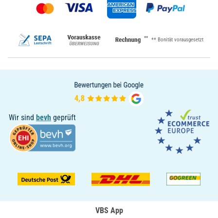
**
** Bonität vorausgesetzt
Wir sind
bevh
geprüft
VBS App