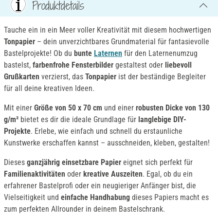
Produktdetails
Tauche ein in ein Meer voller Kreativität mit diesem hochwertigen
Tonpapier
– dein unverzichtbares Grundmaterial für fantasievolle
Bastelprojekte! Ob du
bunte
Laternen
für den Laternenumzug
bastelst,
farbenfrohe Fensterbilder
gestaltest oder
liebevoll
Grußkarten
verzierst, das
Tonpapier
ist der beständige Begleiter
für all deine kreativen Ideen.
Mit einer
Größe von 50 x 70 cm
und einer
robusten Dicke von 130
g/m²
bietet es dir die ideale Grundlage für
langlebige DIY-
Projekte
. Erlebe, wie einfach und schnell du erstaunliche
Kunstwerke erschaffen kannst – ausschneiden, kleben, gestalten!
Dieses
ganzjährig einsetzbare Papier
eignet sich perfekt für
Familienaktivitäten
oder
kreative Auszeiten
. Egal, ob du ein
erfahrener Bastelprofi oder ein neugieriger Anfänger bist, die
Vielseitigkeit und
einfache Handhabung
dieses Papiers macht es
zum perfekten Allrounder in deinem Bastelschrank.