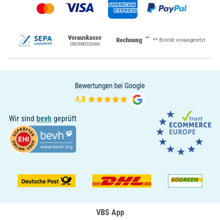
**
** Bonität vorausgesetzt
Wir sind
bevh
geprüft
VBS App