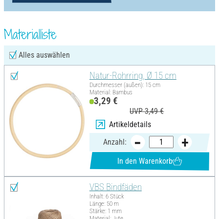
Materialliste
Alles auswählen
Natur-Rohrring, Ø 15 cm
Durchmesser (außen): 15 cm
Material: Bambus
3,29 €
UVP 3,49 €
Artikeldetails
Anzahl:
In den Warenkorb
VBS Bindfäden
Inhalt: 6 Stück
Länge: 50 m
Stärke: 1 mm
Material: Jute