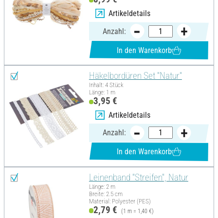
Artikeldetails
Anzahl:
In den Warenkorb
Häkelbordüren Set "Natur"
Inhalt: 4 Stück
Länge: 1 m
3,95 €
Artikeldetails
Anzahl:
In den Warenkorb
Leinenband "Streifen", Natur
Länge: 2 m
Breite: 2.5 cm
Material: Polyester (PES)
2,79 €
(1 m = 1,40 €)