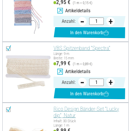
2,95 €
(1 m = 0,15 €)
Artikeldetails
Anzahl:
In den Warenkorb
VBS Spitzenband "Spectra"
Länge: 9 m
Breite: 15 mm
7,99 €
(1 m = 0,89 €)
Artikeldetails
Anzahl:
In den Warenkorb
Rico Design Bänder-Set "Lucky
dip", Natur
Inhalt: 30 Stück
Länge: 1 m
8,99 €