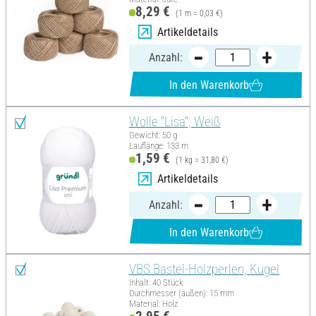
8,29 €
(1 m = 0,03 €)
Artikeldetails
Anzahl:
In den Warenkorb
Wolle "Lisa", Weiß
Gewicht: 50 g
Lauflänge: 133 m
1,59 €
(1 kg = 31,80 €)
Artikeldetails
Anzahl:
In den Warenkorb
VBS Bastel-Holzperlen, Kugel
Inhalt: 40 Stück
Durchmesser (außen): 15 mm
Material: Holz