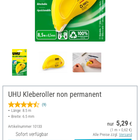
UHU Kleberoller non permanent
(9)
Länge: 8.5 m
Breite: 6.5 mm
5,29
nur
€
Artikelnummer
10133
(1 m = 0,62 €)
Sofort verfügbar
Alle Preise zzgl.
Versand