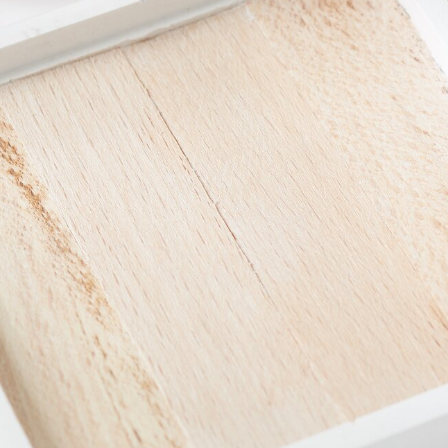
Materialliste ansehen
in Zuhause stilvoll zu schmücken?
itung für
Untersetzer aus Bastelklötzchen und Raysin
aus! Mit
r kreieren, die deinem Zuhause eine persönliche Note verleihe