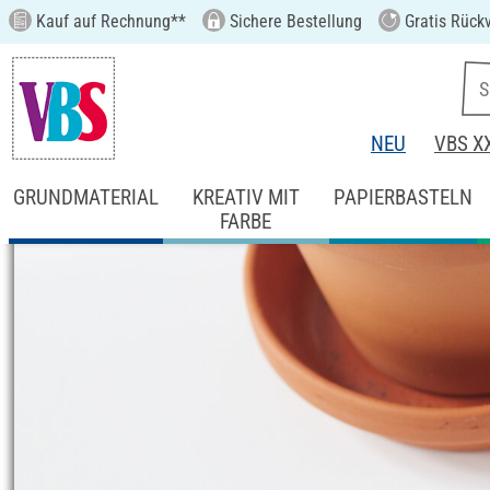
Kauf auf Rechnung**
Sichere Bestellung
Gratis Rück
NEU
VBS X
GRUNDMATERIAL
KREATIV MIT
PAPIERBASTELN
FARBE
Startseite
Ideen & Anleitungen
Home-De
Untersetzer aus B
Anleitung Nr. 3057
Schwierigkeitsgrad:
Fortgeschritten