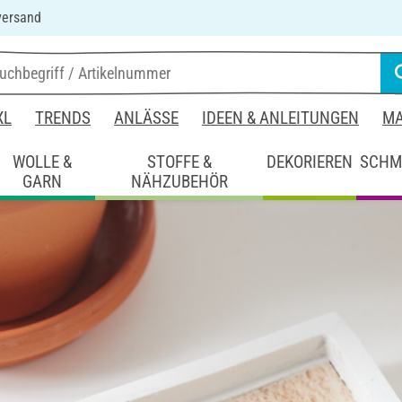
versand
XL
TRENDS
ANLÄSSE
IDEEN & ANLEITUNGEN
MA
WOLLE &
STOFFE &
DEKORIEREN
SCHM
GARN
NÄHZUBEHÖR
ko
Untersetzer aus Bastelklötzchen und Raysin
astelklötzchen und Raysin