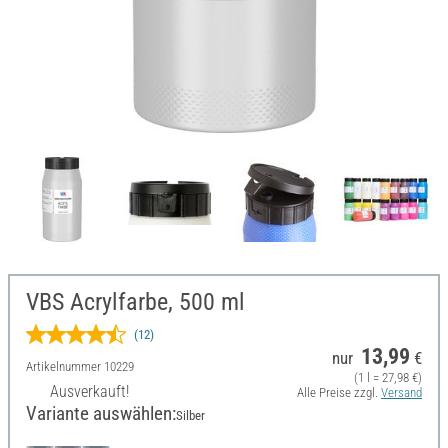
VBS Acrylfarbe, 500 ml
(12)
13,99
nur
€
Artikelnummer
10229
(1 l = 27,98 €)
Ausverkauft!
Alle Preise zzgl.
Versand
Variante auswählen:
Silber