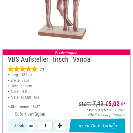
Kreativ-August
VBS Aufsteller Hirsch "Vanda"
(2)
Länge: 13.2 cm
Breite: 5 cm
Höhe: 27.5 cm
Stärke: 8.5 mm
Material: MDF-Holz
statt
7,49 €
5,02
€
*
Artikelnummer
15487
* nur gültig bis 31.08.2026
Sofort verfügbar
Alle Preise zzgl.
Versand
In den Warenkorb
Anzahl: