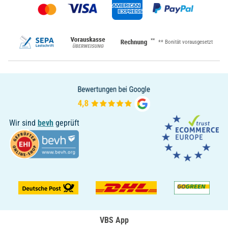
**
** Bonität vorausgesetzt
Wir sind
bevh
geprüft
VBS App