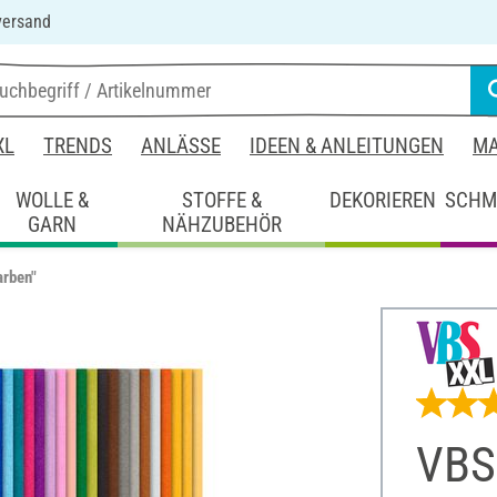
versand
XL
TRENDS
ANLÄSSE
IDEEN & ANLEITUNGEN
MA
WOLLE &
STOFFE &
DEKORIEREN
SCHM
GARN
NÄHZUBEHÖR
arben"
VBS 