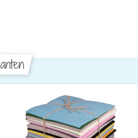
anten