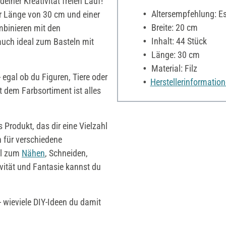
deiner Kreativität freien Lauf!
Altersempfehlung: Es 
er Länge von 30 cm und einer
Breite: 20 cm
mbinieren mit den
Inhalt: 44 Stück
 auch ideal zum Basteln mit
Länge: 30 cm
Material: Filz
 egal ob du Figuren, Tiere oder
Herstellerinformatio
t dem Farbsortiment ist alles
s Produkt, das dir eine Vielzahl
 für verschiedene
el zum
Nähen
, Schneiden,
ivität und Fantasie kannst du
 wieviele DIY-Ideen du damit