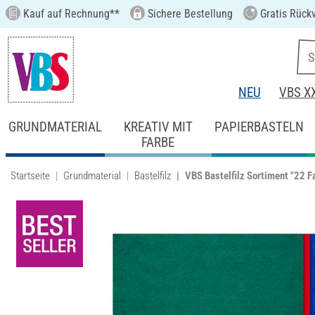
Kauf auf Rechnung**
Sichere Bestellung
Gratis Rück
NEU
VBS X
GRUNDMATERIAL
KREATIV MIT
PAPIERBASTELN
FARBE
Startseite
Grundmaterial
Bastelfilz
VBS Bastelfilz Sortiment "22 F