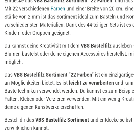
Entdecke das
VBS Bastelfilz Sortiment "22 Farben"
und lass 
Mit 22 verschiedenen
Farben
und einer Breite von 20 cm, ein
Stärke von 2 mm ist das Sortiment ideal zum Basteln und Ko
verschiedensten Materialien. Dank des 44-teiligen Sets ist es
Kindern oder Gruppen geeignet.
Du kannst deine Kreativität mit dem
VBS Bastelfilz
ausleben -
Blumen bastelst oder deine eigenen Accessoires herstellst, mi
möglich.
Das
VBS Bastelfilz Sortiment "22 Farben"
ist ein einzigartige
an Möglichkeiten bietet. Es ist
leicht zu verarbeiten
und kann
Basteltechniken verwendet werden. Du kannst es zum Beispi
Falten, Kleben oder Verzieren verwenden. Mit ein wenig Kreat
deine eigenen Kunstwerke erschaffen.
Bestell dir das
VBS Bastelfilz Sortiment
und entdecke selbst -
verwirklichen kannst.