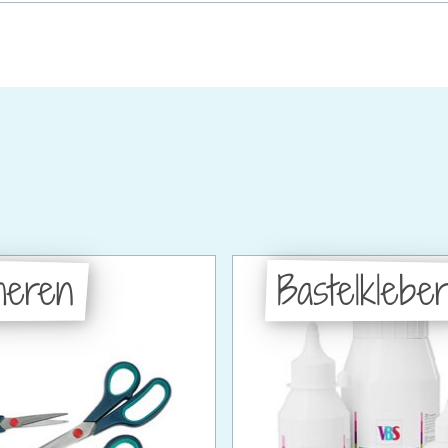
heren
Bastelklebe