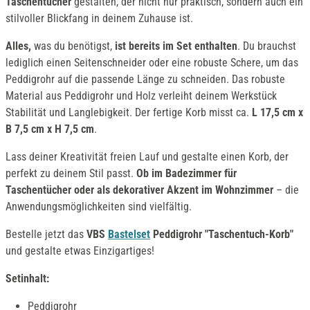
Taschentücher
gestalten, der nicht nur praktisch, sondern auch ein
stilvoller Blickfang in deinem Zuhause ist.
Alles,
was du benötigst,
ist bereits im Set enthalten
. Du brauchst
lediglich einen Seitenschneider oder eine robuste Schere, um das
Peddigrohr auf die passende Länge zu schneiden. Das robuste
Material aus Peddigrohr und Holz verleiht deinem Werkstück
Stabilität und Langlebigkeit. Der fertige Korb misst ca.
L 17,5 cm x
B 7,5 cm x H 7,5 cm
.
Lass deiner Kreativität freien Lauf und gestalte einen Korb, der
perfekt zu deinem Stil passt.
Ob im Badezimmer für
Taschentücher oder als dekorativer Akzent im Wohnzimmer
– die
Anwendungsmöglichkeiten sind vielfältig.
Bestelle jetzt das
VBS
Bastelset
Peddigrohr "Taschentuch-Korb"
und gestalte etwas Einzigartiges!
Setinhalt:
Peddigrohr