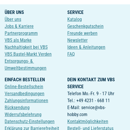
ÜBER UNS
SERVICE
Über uns
Katalog
Jobs & Karriere
Geschenkgutschein
Partnerprogramm
Freunde werben
VBS als Marke
Newsletter
Nachhaltigkeit bei VBS
Ideen & Anleitungen
VBS Bastel-Markt Verden
FAQ
Entsorgungs- &
Umweltbestimmungen
EINFACH BESTELLEN
DEIN KONTAKT ZUM VBS
Online-Bestellschein
SERVICE
Versandbedingungen
Telefon Mo.-Fr. 9 - 17 Uhr
Zahlungsinformationen
Tel.: +49 4231 - 668 11
Rücksendung
E-Mail: service@vbs-
Widerrufsbelehrung
hobby.com
Datenschutz-Einstellungen
Kontaktmöglichkeiten
Erklärung zur Barrierefreiheit
Bestell- und Lieferstatus