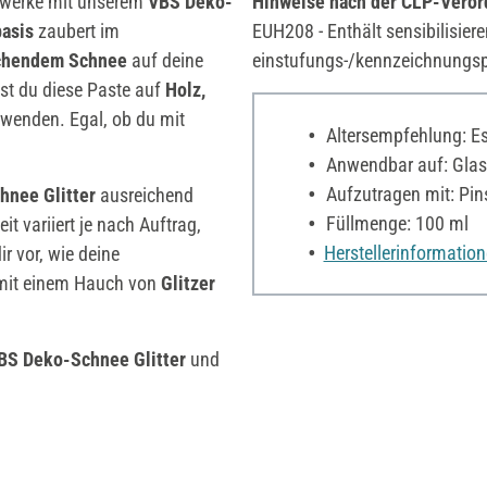
erwerke mit unserem
VBS Deko-
Hinweise nach der CLP-Vero
basis
zaubert im
EUH208 - Enthält sensibilisier
schendem Schnee
auf deine
einstufungs-/kennzeichnungspf
nst du diese Paste auf
Holz,
wenden. Egal, ob du mit
Altersempfehlung: Es 
Anwendbar auf: Glas,
Aufzutragen mit: Pins
nee Glitter
ausreichend
Füllmenge: 100 ml
t variiert je nach Auftrag,
Herstellerinformatio
ir vor, wie deine
it einem Hauch von
Glitzer
BS Deko-Schnee Glitter
und