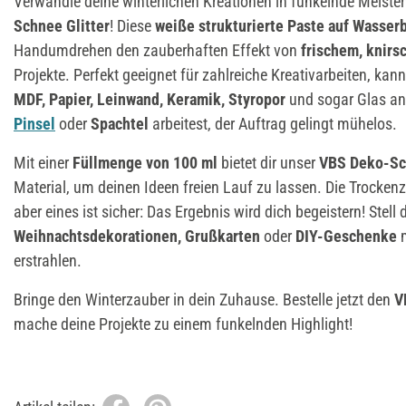
Verwandle deine winterlichen Kreationen in funkelnde Meist
Schnee Glitter
! Diese
weiße strukturierte Paste auf Wasser
Handumdrehen den zauberhaften Effekt von
frischem, knir
Projekte. Perfekt geeignet für zahlreiche Kreativarbeiten, kan
MDF, Papier, Leinwand, Keramik, Styropor
und sogar Glas an
Pinsel
oder
Spachtel
arbeitest, der Auftrag gelingt mühelos.
Mit einer
Füllmenge von 100 ml
bietet dir unser
VBS Deko-Sch
Material, um deinen Ideen freien Lauf zu lassen. Die Trockenzei
aber eines ist sicher: Das Ergebnis wird dich begeistern! Stell d
Weihnachtsdekorationen, Grußkarten
oder
DIY-Geschenke
m
erstrahlen.
Bringe den Winterzauber in dein Zuhause. Bestelle jetzt den
V
mache deine Projekte zu einem funkelnden Highlight!