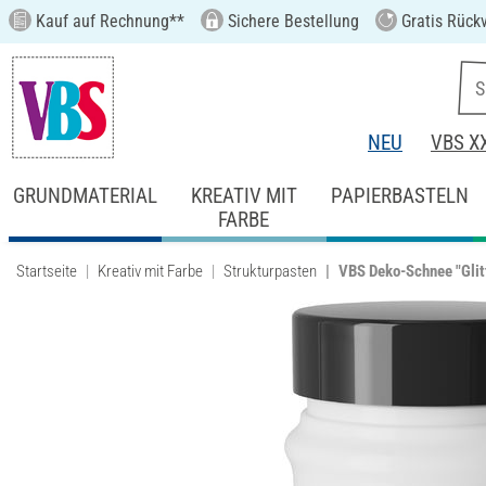
Kauf auf Rechnung**
Sichere Bestellung
Gratis Rück
NEU
VBS X
GRUNDMATERIAL
KREATIV MIT
PAPIERBASTELN
FARBE
Startseite
Kreativ mit Farbe
Strukturpasten
VBS Deko-Schnee "Glit