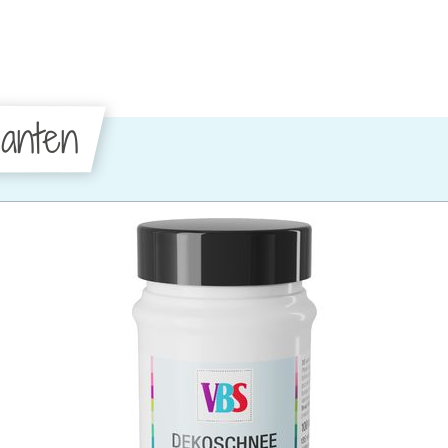
anten