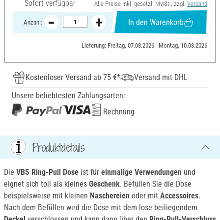
Sofort verfügbar
Alle Preise inkl. gesetzl. MwSt., zzgl.
Versand
In den Warenkorb
Anzahl:
Lieferung: Freitag, 07.08.2026 - Montag, 10.08.2026
Kostenloser Versand ab 75 €*
Versand mit DHL
Unsere beliebtesten Zahlungsarten:
Rechnung
Produktdetails
Die
VBS Ring-Pull Dose
ist für
einmalige V
erwendungen
und
eignet sich toll als kleines
Geschenk
. Befüllen Sie die Dose
beispielsweise mit kleinen
Naschereien
oder mit
Accessoires
.
Nach dem Befüllen wird die Dose mit dem lose beiliegendem
Deckel
verschlossen und kann dann über den
Ring-Pull-Verschluss