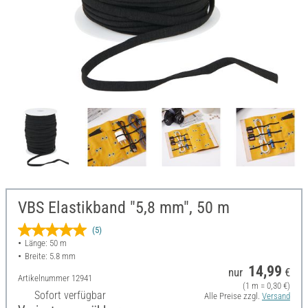
VBS Elastikband "5,8 mm", 50 m
(5)
Länge: 50 m
Breite: 5.8 mm
14,99
nur
€
Artikelnummer
12941
(1 m = 0,30 €)
Sofort verfügbar
Alle Preise zzgl.
Versand