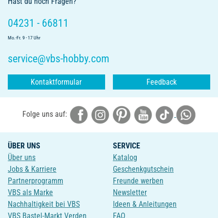
Hast du noch Fragen?
04231 - 66811
Mo.-Fr. 9 - 17 Uhr
service@vbs-hobby.com
Kontaktformular
Feedback
Folge uns auf:
ÜBER UNS
SERVICE
Über uns
Katalog
Jobs & Karriere
Geschenkgutschein
Partnerprogramm
Freunde werben
VBS als Marke
Newsletter
Nachhaltigkeit bei VBS
Ideen & Anleitungen
VBS Bastel-Markt Verden
FAQ