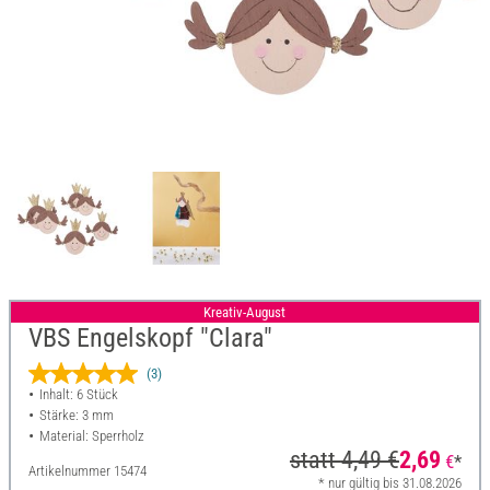
Kreativ-August
VBS Engelskopf "Clara"
(3)
Inhalt: 6 Stück
Stärke: 3 mm
Material: Sperrholz
statt
4,49 €
2,69
€
*
Artikelnummer
15474
* nur gültig bis 31.08.2026