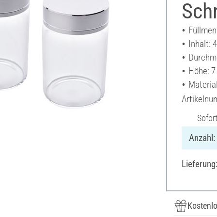
Schr
Füllmen
Inhalt: 
Durchme
Höhe: 7
Material
Artikeln
Sofor
Anzahl:
Lieferung
Kostenlo