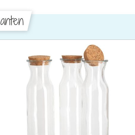
anten