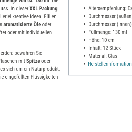
llmenge von ca. 130 ml
. Die
Altersempfehlung: Es 
uss. In dieser
XXL Packung
Durchmesser (außen)
lerlei kreative Ideen. Füllen
Durchmesser (innen)
rn
aromatisierte Öle
oder
Füllmenge: 130 ml
tet oder mit individuellen
Höhe: 10 cm
Inhalt: 12 Stück
werden: bewahren Sie
Material: Glas
 Flaschen mit
Spitze
oder
Herstellerinformatio
es sich um ein Naturprodukt.
ie eingefüllten Flüssigkeiten