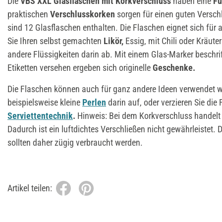
Die
VBS XXL Glasflaschen mit Korkverschluss
haben eine
Fü
praktischen
Verschlusskorken
sorgen für einen guten Verschl
sind 12 Glasflaschen enthalten. Die Flaschen eignet sich für al
Sie Ihren selbst gemachten
Likör,
Essig, mit Chili oder Kräute
andere Flüssigkeiten darin ab. Mit einem Glas-Marker beschrif
Etiketten versehen ergeben sich originelle
Geschenke.
Die Flaschen können auch für ganz andere Ideen verwendet 
beispielsweise kleine
Perlen
darin auf, oder verzieren Sie die
Serviettentechnik
.
Hinweis: Bei dem Korkverschluss handelt 
Dadurch ist ein luftdichtes Verschließen nicht gewährleistet. D
sollten daher zügig verbraucht werden.
Artikel teilen: