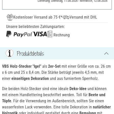
Lieferung: Dienstag, 11.08.2026 - Mittwoch, 12.08.2026
Kostenloser Versand ab 75 €*
Versand mit DHL
Unsere beliebtesten Zahlungsarten:
Rechnung
Produktdetails
VBS Holz-Stecker "Igel"
als
2er-Set
mit einer Größe von ca. 26 cm
x 6 cm und 25 x 8,4 cm. Die Stärke beträgt jeweils 4,5 mm, mit
einer
einseitigen Dekoration
und aus furniertem Sperrholz.
Die beiden Holz-Stecker sind eine ideale
Deko-Idee
und können
mit einem Handlettering beschriftet werden. Toll für
Beete und
Töpfe
. Für die Verwendung im Außenbereich, sollten Sie einen
wasserfesten Lack verwenden. Eine tolle Dekoration in
natürlicher
Holzoptik
oder individuell gestaltet durch eine
Bemalung
mit