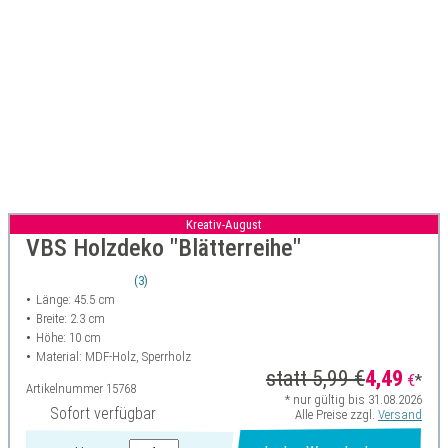
Kreativ-August
VBS Holzdeko "Blätterreihe"
(3)
Länge: 45.5 cm
Breite: 2.3 cm
Höhe: 10 cm
Material: MDF-Holz, Sperrholz
statt
5,99 €
4,49
€
*
Artikelnummer
15768
* nur gültig bis 31.08.2026
Sofort verfügbar
Alle Preise zzgl.
Versand