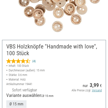
VBS Holzknöpfe "Handmade with love",
100 Stück
(4)
Inhalt: 100 Stück
Durchmesser (außen): 15 mm
Stärke: 3.6 mm
Material: Holz
Artikelnummer
19441
3,99
nur
€
Sofort verfügbar
Alle Preise zzgl.
Versand
Variante auswählen:
Ø 15 mm
Ø 15 mm