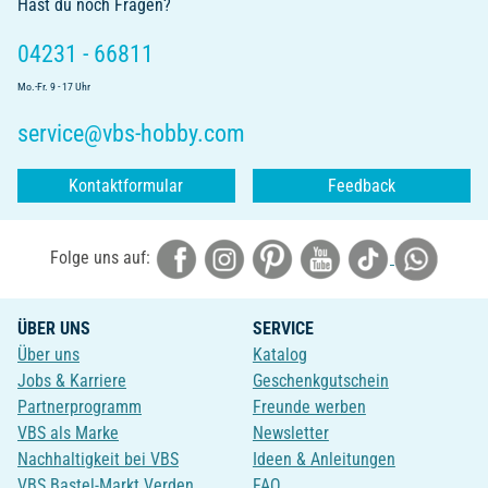
Hast du noch Fragen?
04231 - 66811
Mo.-Fr. 9 - 17 Uhr
service@vbs-hobby.com
Kontaktformular
Feedback
Folge uns auf:
ÜBER UNS
SERVICE
Über uns
Katalog
Jobs & Karriere
Geschenkgutschein
Partnerprogramm
Freunde werben
VBS als Marke
Newsletter
Nachhaltigkeit bei VBS
Ideen & Anleitungen
VBS Bastel-Markt Verden
FAQ