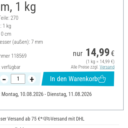
m, 1 kg
eile: 270
: 1 kg
10 cm
sser (außen): 7 mm
14,99
nur
€
ummer
118569
(1 kg = 14,99 €)
t verfügbar
Alle Preise zzgl.
Versand
In den Warenkorb
: Montag, 10.08.2026 - Dienstag, 11.08.2026
ser Versand ab 75 €*
Versand mit DHL