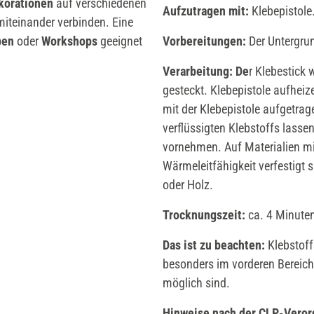
korationen
auf verschiedenen
Aufzutragen mit:
Klebepistole
iteinander verbinden. Eine
pen
oder
Workshops
geeignet
Vorbereitungen:
Der Untergrun
Verarbeitung: De
r Klebestick 
gesteckt. Klebepistole aufheiz
mit der Klebepistole aufgetra
verflüssigten Klebstoffs lasse
vornehmen. Auf Materialien mi
Wärmeleitfähigkeit verfestigt s
oder Holz.
Trocknungszeit:
ca. 4 Minute
Das ist zu beachten:
Klebstoff
besonders im vorderen Bereich
möglich sind.
Hinweise nach der CLP-Vero