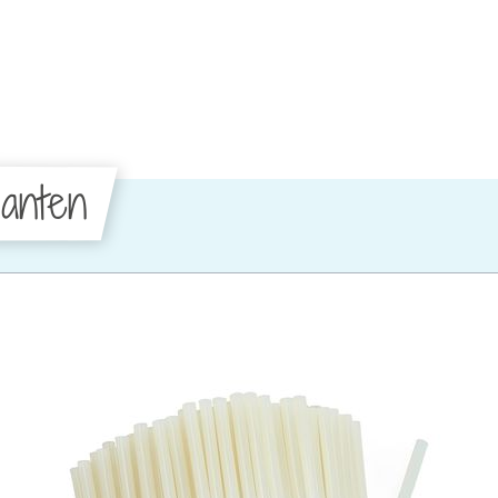
anten