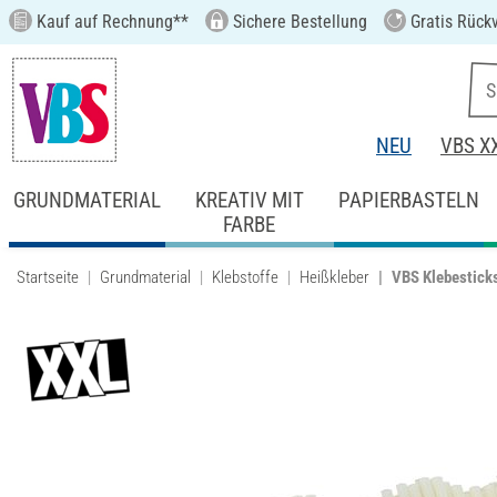
Kauf auf Rechnung**
Sichere Bestellung
Gratis Rück
NEU
VBS X
GRUNDMATERIAL
KREATIV MIT
PAPIERBASTELN
FARBE
Startseite
Grundmaterial
Klebstoffe
Heißkleber
VBS Klebesticks