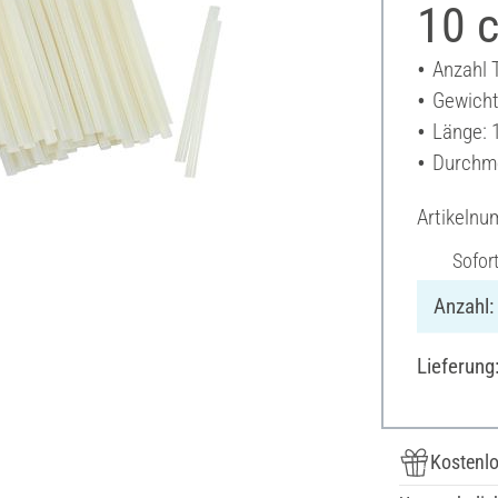
10 c
Anzahl T
Gewicht
Länge: 
Durchme
Artikeln
Sofor
Anzahl:
Lieferung
Kostenlo