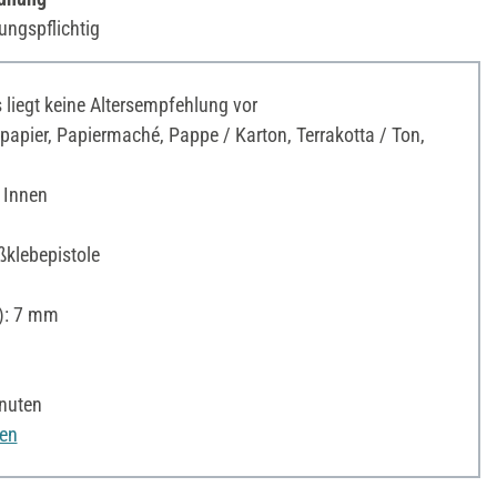
ungspflichtig
liegt keine Altersempfehlung vor
apier, Papiermaché, Pappe / Karton, Terrakotta / Ton,
 Innen
ßklebepistole
): 7 mm
nuten
nen