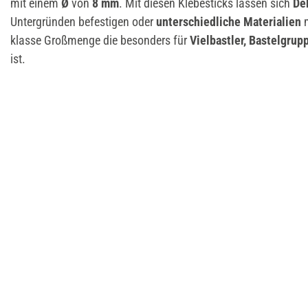
mit einem
Ø
von
8 mm
. Mit diesen Klebesticks lassen sich
De
Untergründen befestigen oder
unterschiedliche Materialien
m
klasse Großmenge die besonders für
Vielbastler, Bastelgrup
ist.