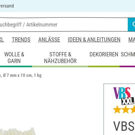
versand
XL
TRENDS
ANLÄSSE
IDEEN & ANLEITUNGEN
MA
WOLLE &
STOFFE &
DEKORIEREN
SCHM
GARN
NÄHZUBEHÖR
, Ø 7 mm x 10 cm, 1 kg
VBS