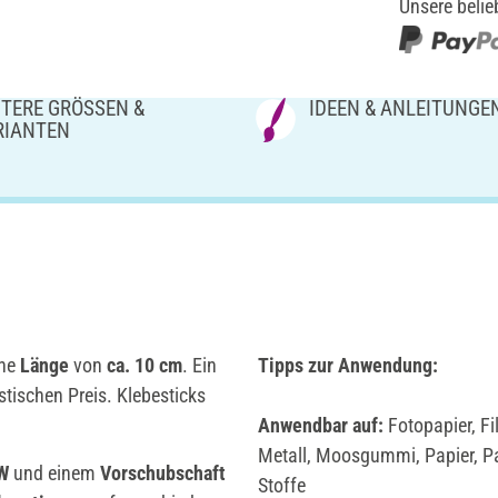
Unsere belie
TERE GRÖSSEN & V
IDEEN & ANLEITUNGE
IANTEN
ine
Länge
von
ca. 10 cm
. Ein
Tipps zur Anwendung:
tischen Preis. Klebesticks
Anwendbar auf:
Fotopapier, Fi
Metall, Moosgummi, Papier, Pap
 W
und einem
Vorschubschaft
Stoffe