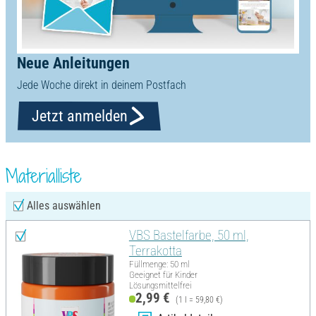
Neue Anleitungen
Jede Woche direkt in deinem Postfach
Jetzt anmelden
Materialliste
Alles auswählen
VBS Bastelfarbe, 50 ml,
Terrakotta
Füllmenge: 50 ml
Geeignet für Kinder
Lösungsmittelfrei
2,99 €
(1 l = 59,80 €)