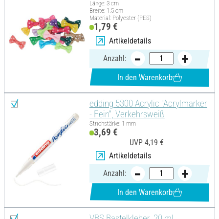
Länge: 3 cm
Breite: 1.5 cm
Material: Polyester (PES)
1,79 €
Artikeldetails
Anzahl:
In den Warenkorb
edding 5300 Acrylic "Acrylmarker
- Fein", Verkehrsweiß
Strichstärke: 1 mm
3,69 €
UVP 4,19 €
Artikeldetails
Anzahl:
In den Warenkorb
VBS Bastelkleber, 20 ml