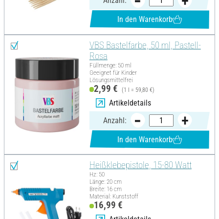
Anzahl:
In den Warenkorb
VBS Bastelfarbe, 50 ml, Pastell-
Rosa
Füllmenge: 50 ml
Geeignet für Kinder
Lösungsmittelfrei
2,99 €
(1 l = 59,80 €)
Artikeldetails
Anzahl:
In den Warenkorb
Heißklebepistole, 15-80 Watt
Hz: 50
Länge: 20 cm
Breite: 16 cm
Material: Kunststoff
16,99 €