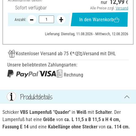
Artikelnummer
689397
12,99
nur
€
Sofort verfügbar
Alle Preise zzgl.
Versand
In den Warenkorb
Anzahl:
Lieferung: Dienstag, 11.08.2026 - Mittwoch, 12.08.2026
Kostenloser Versand ab 75 €*
Versand mit DHL
Unsere beliebtesten Zahlungsarten:
Rechnung
Produktdetails
Schicker
VBS Lampenfuß
"
Quader
"
in
Weiß
mit
Schalter
. Der
Lampenfuß hat eine
Größe
von
ca. L 11,5 x B 11,5 x
H 4 cm,
Fassung E 14
und eine
Kabellänge ohne Stecker
von
ca. 114 cm.