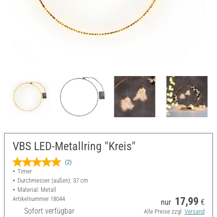
VBS LED-Metallring "Kreis"
(2)
Timer
Durchmesser (außen): 37 cm
Material: Metall
Artikelnummer
18044
17,99
nur
€
Sofort verfügbar
Alle Preise zzgl.
Versand