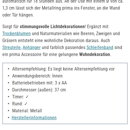
automatisch für 18 Stunden aus. An der Öse mit einem Ø von ca.
1,3 cm lässt sich der Metallring prima ins Fenster, an die Wand
oder Tür hängen.
Sorgt für
stimmungsvolle Lichtdekorationen
! Ergänzt mit
Trockenblumen
und Naturmaterialien wie Beeren, Zweigen und
Gräsern entsteht eine wohnliche Dekoration daraus. Auch
Streuteile
,
Anhänger
und farblich passendes
Schleifenband
sind
ein prima Accessoire für eine gelungene
Wohndekoration
.
Altersempfehlung: Es liegt keine Altersempfehlung vor
Anwendungsbereich: Innen
Batteriebetrieben mit: 3 x AA
Durchmesser (außen): 37 cm
Timer: ✓
Rund: ✓
Material: Metall
Herstellerinformationen