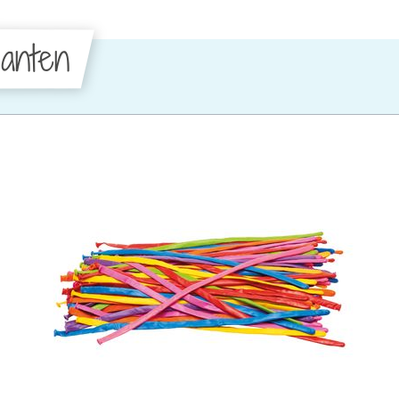
anten