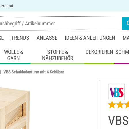
versand
XL
TRENDS
ANLÄSSE
IDEEN & ANLEITUNGEN
MA
WOLLE &
STOFFE &
DEKORIEREN
SCHM
GARN
NÄHZUBEHÖR
VBS Schubladenturm mit 4 Schüben
VBS