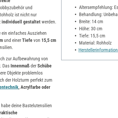
fekte
Altersempfehlung: Es 
, Hobbyzubehör und
Behandlung: Unbeha
hholz ist nicht nur
Breite: 14 cm
 individuell gestaltet
werden.
Höhe: 30 cm
e ein einfaches Ausziehen
Tiefe: 15,5 cm
cm
und einer
Tiefe
von
15,5 cm
Material: Rohholz
nsilien.
Herstellerinformatio
eich zur Aufbewahrung von
r. Das
Innenmaß
der
Schübe
ere Objekte problemlos
ich der Holzturm perfekt zum
tentechnik
, Acrylfarbe oder
habe deine Bastelutensilien
raktische