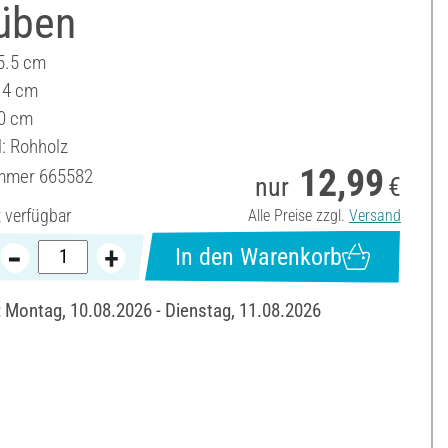
üben
15.5 cm
 14 cm
0 cm
l: Rohholz
12,99
ummer
665582
nur
€
t verfügbar
Alle Preise zzgl.
Versand
In den Warenkorb
: Montag, 10.08.2026 - Dienstag, 11.08.2026