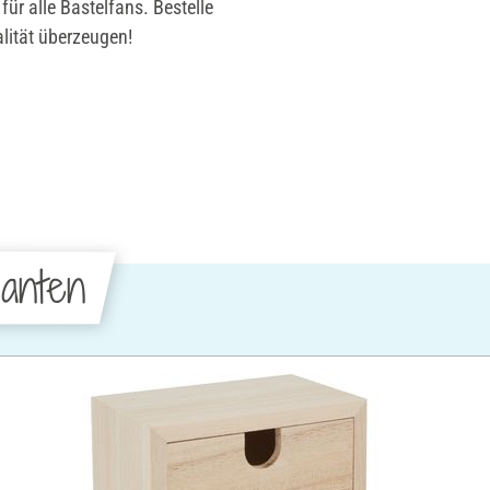
ür alle Bastelfans. Bestelle
alität überzeugen!
anten