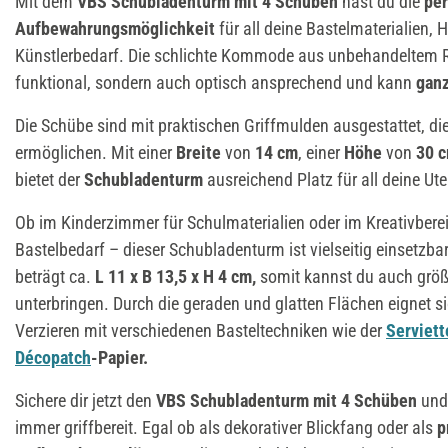
Mit dem
VBS Schubladenturm mit 4 Schüben
hast du die
per
Aufbewahrungsmöglichkeit
für all deine Bastelmaterialien
Künstlerbedarf. Die schlichte Kommode aus unbehandeltem Ro
funktional, sondern auch optisch ansprechend und kann
ganz
Die Schübe sind mit praktischen Griffmulden ausgestattet, di
ermöglichen. Mit einer
Breite
von
14 cm
, einer
Höhe
von
30 
bietet der
Schubladenturm
ausreichend Platz für all deine Ute
Ob im Kinderzimmer für Schulmaterialien oder im Kreativber
Bastelbedarf – dieser Schubladenturm ist vielseitig einsetzba
beträgt ca.
L 11 x B 13,5 x H 4 cm,
somit kannst du auch größ
unterbringen. Durch die geraden und glatten Flächen eignet s
Verzieren mit verschiedenen Basteltechniken wie der
Serviet
Décopatch
-Papier.
Sichere dir jetzt den
VBS Schubladenturm mit 4 Schüben
und 
immer griffbereit. Egal ob als dekorativer Blickfang oder als
p