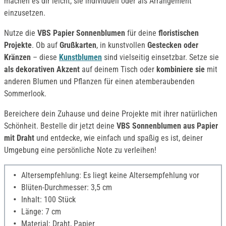
machen es dir leicht, sie individuell oder als Arrangement
einzusetzen.
Nutze die
VBS Papier Sonnenblumen
für deine
floristischen
Projekte
. Ob auf
Grußkarten
, in kunstvollen
Gestecken oder
Kränzen
– diese
Kunstblumen
sind vielseitig einsetzbar. Setze sie
als dekorativen Akzent
auf deinem Tisch oder
kombiniere sie
mit
anderen Blumen und Pflanzen für einen atemberaubenden
Sommerlook.
Bereichere dein Zuhause und deine Projekte mit ihrer natürlichen
Schönheit. Bestelle dir jetzt deine
VBS Sonnenblumen aus Papier
mit Draht
und entdecke, wie einfach und spaßig es ist, deiner
Umgebung eine persönliche Note zu verleihen!
Altersempfehlung: Es liegt keine Altersempfehlung vor
Blüten-Durchmesser: 3,5 cm
Inhalt: 100 Stück
Länge: 7 cm
Material: Draht, Papier