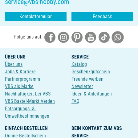
service@vbs-hobby.com
Kontaktformular
Feedback
Folge uns auf:
ÜBER UNS
SERVICE
Über uns
Katalog
Jobs & Karriere
Geschenkgutschein
Partnerprogramm
Freunde werben
VBS als Marke
Newsletter
Nachhaltigkeit bei VBS
Ideen & Anleitungen
VBS Bastel-Markt Verden
FAQ
Entsorgungs- &
Umweltbestimmungen
EINFACH BESTELLEN
DEIN KONTAKT ZUM VBS
Online-Bestellschein
SERVICE