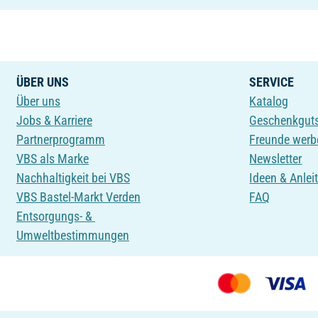
ÜBER UNS
SERVICE
Über uns
Katalog
Jobs & Karriere
Geschenkgut
Partnerprogramm
Freunde werb
VBS als Marke
Newsletter
Nachhaltigkeit bei VBS
Ideen & Anlei
VBS Bastel-Markt Verden
FAQ
Entsorgungs- &
Umweltbestimmungen