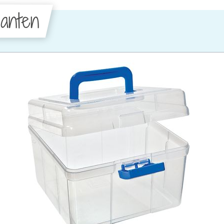
anten