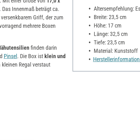
r. Mit einer Größe von
17,0 x
Altersempfehlung: Es 
n. Das Innenmaß beträgt ca.
Breite: 23,5 cm
t versenkbarem Griff, der zum
Höhe: 17 cm
rvorragend mehrere Boxen
Länge: 32,5 cm
Tiefe: 23,5 cm
ähutensilien
finden darin
Material: Kunststoff
nd
Pinsel
. Die Box ist
klein und
Herstellerinformatio
 kleinen Regal verstaut