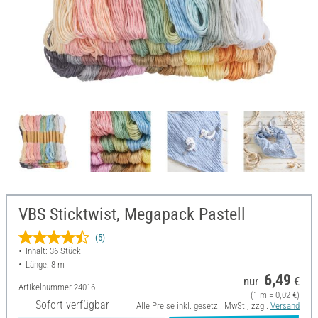
VBS Sticktwist, Megapack Pastell
(5)
Inhalt: 36 Stück
Länge: 8 m
6,49
nur
€
Artikelnummer
24016
(1 m = 0,02 €)
Sofort verfügbar
Alle Preise inkl. gesetzl. MwSt., zzgl.
Versand