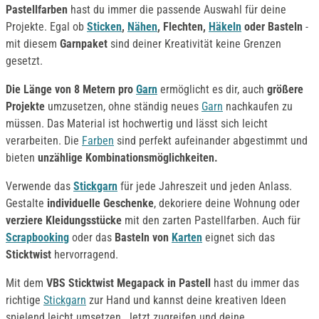
Pastellfarben
hast du immer die passende Auswahl für deine
Projekte. Egal ob
Sticken
,
Nähen
, Flechten,
Häkeln
oder Basteln
-
mit diesem
Garnpaket
sind deiner Kreativität keine Grenzen
gesetzt.
Die Länge von 8 Metern pro
Garn
ermöglicht es dir, auch
größere
Projekte
umzusetzen, ohne ständig neues
Garn
nachkaufen zu
müssen. Das Material ist hochwertig und lässt sich leicht
verarbeiten. Die
Farben
sind perfekt aufeinander abgestimmt und
bieten
unzählige Kombinationsmöglichkeiten.
Verwende das
Stickgarn
für jede Jahreszeit und jeden Anlass.
Gestalte
individuelle Geschenke
, dekoriere deine Wohnung oder
verziere Kleidungsstücke
mit den zarten Pastellfarben. Auch für
Scrapbooking
oder das
Basteln von
Karten
eignet sich das
Sticktwist
hervorragend.
Mit dem
VBS Sticktwist Megapack in Pastell
hast du immer das
richtige
Stickgarn
zur Hand und kannst deine kreativen Ideen
spielend leicht umsetzen. Jetzt zugreifen und deine