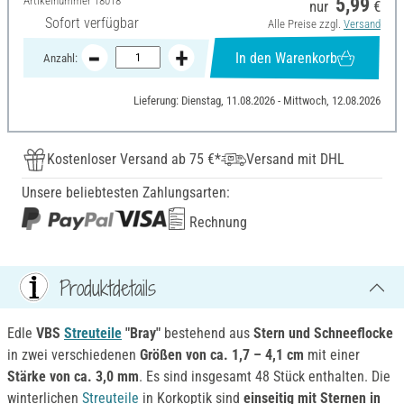
Artikelnummer
18018
5,99
nur
€
Sofort verfügbar
Alle Preise zzgl.
Versand
In den Warenkorb
Anzahl:
Lieferung: Dienstag, 11.08.2026 - Mittwoch, 12.08.2026
Kostenloser Versand ab 75 €*
Versand mit DHL
Unsere beliebtesten Zahlungsarten:
Rechnung
Produktdetails
Edle
VBS
Streuteile
"Bray"
bestehend aus
Stern und Schneeflocke
in zwei verschiedenen
Größen von ca. 1,7 – 4,1 cm
mit einer
Stärke von ca. 3,0 mm
. Es sind insgesamt 48 Stück enthalten. Die
winterlichen
Streuteile
in Korkoptik sind
einseitig mit Sternen in