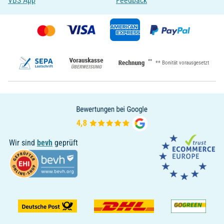
VBS App
Feedback
**
** Bonität vorausgesetzt
Wir sind
bevh
geprüft