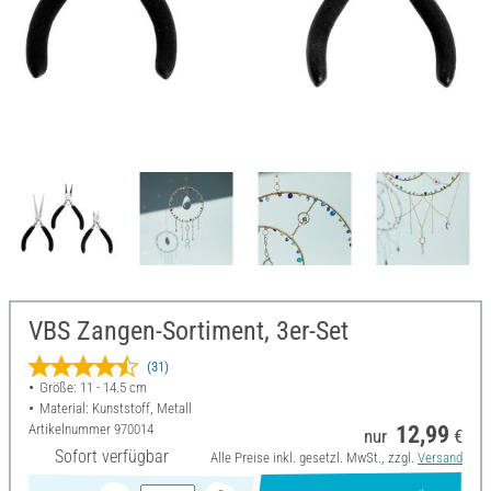
VBS Zangen-Sortiment, 3er-Set
(31)
Größe: 11 - 14.5 cm
Material: Kunststoff, Metall
Artikelnummer
970014
12,99
nur
€
Sofort verfügbar
Alle Preise inkl. gesetzl. MwSt., zzgl.
Versand