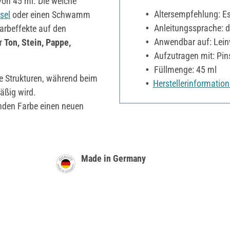
on 45 ml. Die weiche
Altersempfehlung: Es 
sel
oder einen Schwamm
Anleitungssprache: de, 
rbeffekte auf den
Anwendbar auf: Leinw
ür
Ton, Stein, Pappe,
Aufzutragen mit: Pi
Füllmenge: 45 ml
e Strukturen, während beim
Herstellerinformatio
äßig wird.
nden Farbe einen neuen
Made in Germany