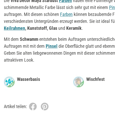
Die
Viva Decor Maya Stardust
Farben
haben eine Füllmenge v
schimmernde Metallic Farbe lässt sich sehr gut mit einem
Pin
auftragen. Mit diesen schönen
Farben
können bezaubernde Fa
verschiedensten Untergründen erzeugt werden. Sie ist ideal f
Keilrahmen
, Kunststoff, Glas
und
Keramik
.
Mit dem
Schwamm
entstehen beim Auftragen unterschiedlich
Auftragen mit mit dem
Pinsel
die Oberfläche glatt und ebenm
Geben Sie alten liebgewonnenen Dingen mit dieser schimmer
attraktiven Look.
Wasserbasis
Wischfest
Artikel teilen: