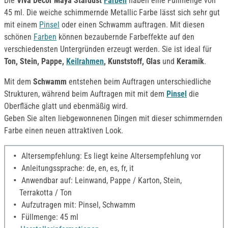
Die
Viva Decor Maya Stardust
Farben
haben eine Füllmenge von
45 ml. Die weiche schimmernde Metallic Farbe lässt sich sehr gut
mit einem
Pinsel
oder einen Schwamm auftragen. Mit diesen
schönen
Farben
können bezaubernde Farbeffekte auf den
verschiedensten Untergründen erzeugt werden. Sie ist ideal für
Ton, Stein, Pappe,
Keilrahmen
, Kunststoff, Glas
und
Keramik
.
Mit dem
Schwamm
entstehen beim Auftragen unterschiedliche
Strukturen, während beim Auftragen mit mit dem
Pinsel
die
Oberfläche glatt und ebenmäßig wird.
Geben Sie alten liebgewonnenen Dingen mit dieser schimmernden
Farbe einen neuen attraktiven Look.
Altersempfehlung: Es liegt keine Altersempfehlung vor
Anleitungssprache: de, en, es, fr, it
Anwendbar auf: Leinwand, Pappe / Karton, Stein,
Terrakotta / Ton
Aufzutragen mit: Pinsel, Schwamm
Füllmenge: 45 ml