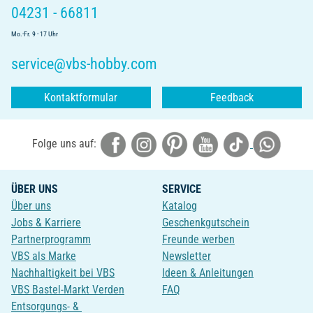
04231 - 66811
Mo.-Fr. 9 - 17 Uhr
service@vbs-hobby.com
Kontaktformular
Feedback
Folge uns auf:
ÜBER UNS
SERVICE
Über uns
Katalog
Jobs & Karriere
Geschenkgutschein
Partnerprogramm
Freunde werben
VBS als Marke
Newsletter
Nachhaltigkeit bei VBS
Ideen & Anleitungen
VBS Bastel-Markt Verden
FAQ
Entsorgungs- &