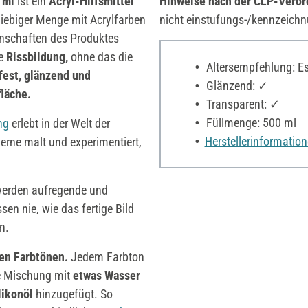
 ml
ist ein
Acryl-Hilfsmittel
Hinweise nach der CLP-Vero
liebiger Menge mit Acrylfarben
nicht einstufungs-/kennzeichn
enschaften des Produktes
e
Rissbildung,
ohne das die
Altersempfehlung: Es 
fest,
glänzend und
Glänzend: ✓
fläche.
Transparent: ✓
Füllmenge: 500 ml
ng
erlebt in der Welt der
Herstellerinformatio
erne malt und experimentiert,
erden aufregende und
sen nie, wie das fertige Bild
n.
hen
Farbtönen.
Jedem Farbton
e Mischung mit
etwas Wasser
likonöl
hinzugefügt. So