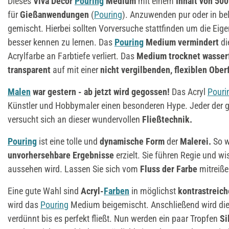
Dieses
Viva Decor
Pouring
Medium
mit einem
Inhalt von 500
für
Gießanwendungen
(
Pouring
). Anzuwenden pur oder in be
gemischt. Hierbei sollten Vorversuche stattfinden um die Eig
besser kennen zu lernen. Das
Pouring
Medium
vermindert
di
Acrylfarbe an Farbtiefe verliert. Das
Medium
trocknet
wasser
transparent
auf mit einer
nicht vergilbenden, flexiblen Ober
Malen
war gestern - ab jetzt wird gegossen!
Das Acryl
Pouri
Künstler und Hobbymaler einen besonderen Hype. Jeder der g
versucht sich an dieser wundervollen
Fließtechnik.
Pouring
ist eine tolle und
dynamische Form
der
Malerei.
So w
unvorhersehbare Ergebnisse
erzielt. Sie führen Regie und wis
aussehen wird. Lassen Sie sich vom
Fluss der Farbe
mitreiße
Eine gute Wahl sind
Acryl-
Farben
in möglichst
kontrastreic
wird das
Pouring
Medium beigemischt. Anschließend wird di
verdünnt bis es perfekt fließt. Nun werden ein paar Tropfen
Si