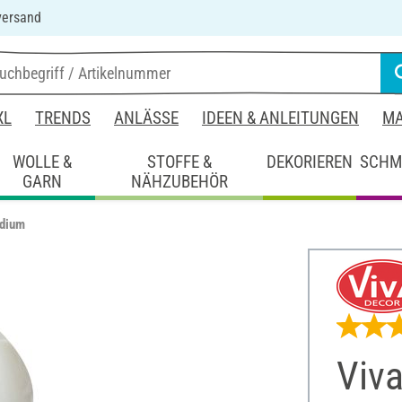
versand
XL
TRENDS
ANLÄSSE
IDEEN & ANLEITUNGEN
MA
WOLLE &
STOFFE &
DEKORIEREN
SCHM
GARN
NÄHZUBEHÖR
edium
Viva