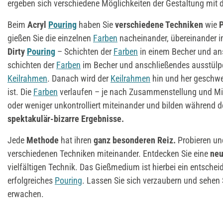
ergeben sich verschiedene Möglichkeiten der Gestaltung mit 
Beim
Acryl
Pouring
haben Sie
verschiedene Techniken
wie
gießen Sie die einzelnen
Farben
nacheinander, übereinander in
Dirty
Pouring
– Schichten der
Farben
in einem Becher und an
schichten der
Farben
im Becher und anschließendes ausstülp
Keilrahmen
. Danach wird der
Keilrahmen
hin und her geschwe
ist. Die
Farben
verlaufen – je nach Zusammenstellung und Mi
oder weniger unkontrolliert miteinander und bilden während
spektakulär-bizarre Ergebnisse.
Jede
Methode
hat ihren
ganz besonderen Reiz.
Probieren un
verschiedenen Techniken miteinander. Entdecken Sie eine
neu
vielfältigen Technik. Das Gießmedium ist hierbei ein entscheid
erfolgreiches
Pouring
. Lassen Sie sich verzaubern und sehen 
erwachen.