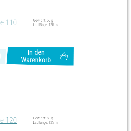
be 110
Gewicht: 50 g
Lauflänge: 125 m
In den
Warenkorb
be 120
Gewicht: 50 g
Lauflänge: 125 m