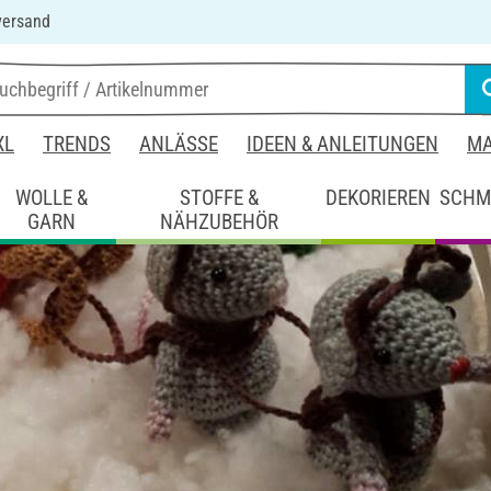
versand
XL
TRENDS
ANLÄSSE
IDEEN & ANLEITUNGEN
MA
WOLLE &
STOFFE &
DEKORIEREN
SCHM
GARN
NÄHZUBEHÖR
iten
Weihnachtsmäuse mit Schlitten
mit Schlitten