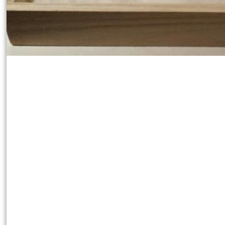
Arbeitszeit:
1 Stunde 15 Minuten
Artikel teilen:
Anleitung drucken
Hiermit präsentieren wir dir die Gew