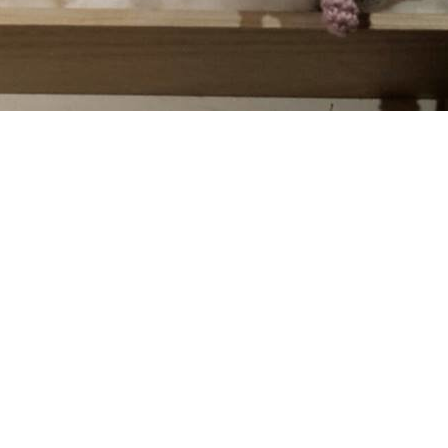
Materialliste ansehen
inneridee (2. Platz) unseres Weihnachts-Bastelwettbewerbs 201