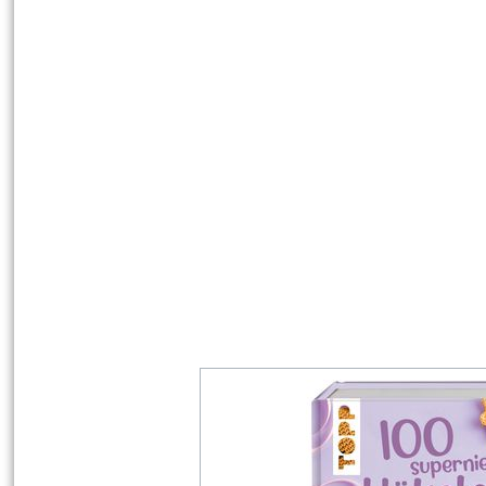
unserer Buchempfehlung.
Die fertig gehäkelten Mäuschen wurd
Hier kannst du die zwei weiteren Gew
Weihnachtskranz mit Wollbällch
Verschneites Winterdorf
Must Have