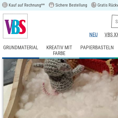
Kauf auf Rechnung**
Sichere Bestellung
Gratis Rück
NEU
VBS X
GRUNDMATERIAL
KREATIV MIT
PAPIERBASTELN
FARBE
Startseite
Ideen & Anleitungen
Handarbe
Weihnachtsmäuse 
Anleitung Nr. 1731
Schwierigkeitsgrad:
Fortgeschritten