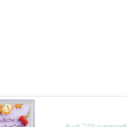
en auf einem schlichten
Holztablett
mit etwas
Füllwatte
arrangi
innerideen entdecken:
en
Buch "100 superniedl