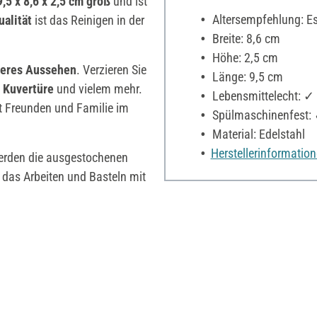
9,5 x 8,6 x 2,5 cm groß
und ist
Altersempfehlung: Es 
alität
ist das Reinigen in der
Breite: 8,6 cm
Höhe: 2,5 cm
teres Aussehen
. Verzieren Sie
Länge: 9,5 cm
,
Kuvertüre
und vielem mehr.
Lebensmittelecht: ✓
t Freunden und Familie im
Spülmaschinenfest:
Material: Edelstahl
Herstellerinformatio
rden die ausgestochenen
 das Arbeiten und Basteln mit