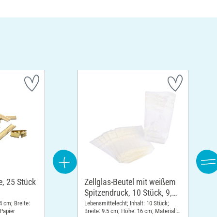
e, 25 Stück
Zellglas-Beutel mit weißem
Spitzendruck, 10 Stück, 9,5
x 16 cm
4 cm; Breite:
Lebensmittelecht; Inhalt: 10 Stück;
 Papier
Breite: 9.5 cm; Höhe: 16 cm; Material: