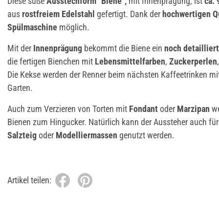
Diese süße
Ausstechform "Biene",
mit Innenprägung, ist
ca. 
aus
rostfreiem Edelstahl
gefertigt. Dank der
hochwertigen Qu
Spülmaschine
möglich.
Mit der
Innenprägung
bekommt die Biene ein
noch detaillier
die fertigen Bienchen mit
Lebensmittelfarben
,
Zuckerperlen
Die Kekse werden der Renner beim nächsten Kaffeetrinken mi
Garten.
Auch zum Verzieren von Torten mit
Fondant
oder
Marzipan
we
Bienen zum Hingucker. Natürlich kann der Aussteher auch für
Salzteig
oder
Modelliermassen
genutzt werden.
Artikel teilen: