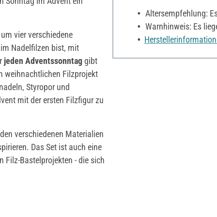
en Sonntag im Advent ein
Altersempfehlung: Es 
Warnhinweis: Es lieg
, um vier verschiedene
Herstellerinformatio
 im Nadelfilzen bist, mit
ür
jeden Adventssonntag
gibt
 weihnachtlichen Filzprojekt
znadeln, Styropor und
ent mit der ersten Filzfigur zu
 den verschiedenen Materialien
spirieren. Das Set ist auch eine
Filz-Bastelprojekten - die sich