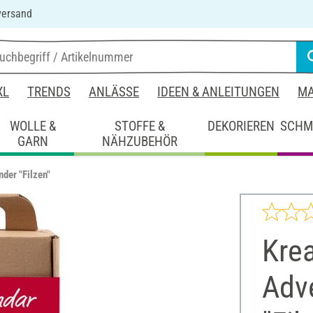
versand
XL
TRENDS
ANLÄSSE
IDEEN & ANLEITUNGEN
MA
WOLLE &
STOFFE &
DEKORIEREN
SCHM
GARN
NÄHZUBEHÖR
der "Filzen"
Krea
Adv