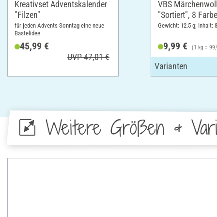
Kreativset Adventskalender
VBS Märchenwol
"Filzen"
"Sortiert", 8 Farb
für jeden Advents-Sonntag eine neue
Gewicht: 12.5 g; Inhalt: 
Bastelidee
45,99 €
9,99 €
(1 kg = 99,
UVP 47,01 €
Weitere Größen & Vari