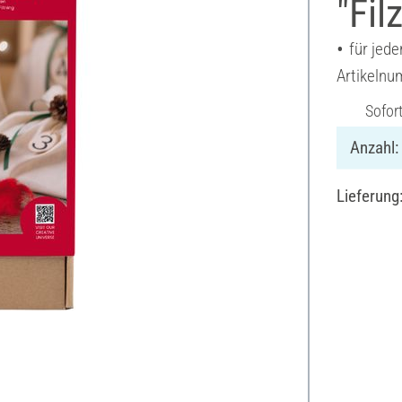
"Fil
für jed
Artikeln
Sofor
Anzahl:
Lieferung