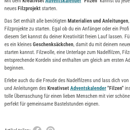
Mit dem
Kreativset
Adventskalender
"Filzen"
kannst du jed
neues
Filzprojekt
starten.
Das Set enthält alle benötigten
Materialien und Anleitungen
Filzprojekte zu starten. Egal ob du ein Anfänger oder ein Profi
diesem Set kannst du deiner Kreativität freien Lauf lassen. F
es ein kleines
Geschenksäckchen
, damit du mit deinem neuen
starten kannst. Filzwolle, eine Unterlage zum Nadelfilzen, Fil
entsprechende Kordeln sind enthalten um gleich am ersten Adv
beginnen.
Erlebe auch du die Freude des Nadelfilzens und lass dich von
und Anleitungen des
Kreativset
Adventskalender
"Filzen"
in
tolle Überraschung für einen lieben Menschen mit vier schönen 
perfekt für gemeinsame Bastelstunden eignen.