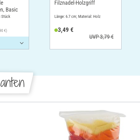
le
Filznadel-Holzgriff
en, Basic
8 Stück
Länge: 6.7 cm; Material: Holz
3,49 €
90 €)
UVP 3,79 €
anten