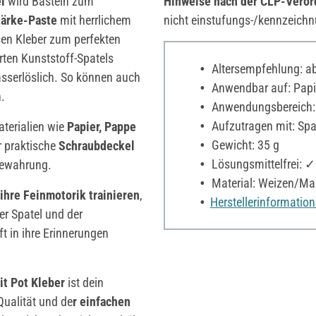
el
wird Basteln zum
Hinweise nach der CLP-Vero
stärke-Paste
mit herrlichem
nicht einstufungs-/kennzeichn
en Kleber zum perfekten
rten Kunststoff-Spatels
Altersempfehlung: ab
sserlöslich. So können auch
Anwendbar auf: Papie
n.
Anwendungsbereich:
Aufzutragen mit: Spa
aterialien wie
Papier, Pappe
Gewicht: 35 g
r praktische
Schraubdeckel
Lösungsmittelfrei: ✓
fbewahrung.
Material: Weizen/Ma
ihre Feinmotorik trainieren
,
Herstellerinformatio
er Spatel und der
t in ihre Erinnerungen
it Pot Kleber
ist dein
Qualität und de
r einfachen