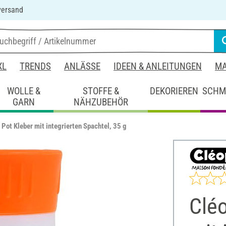
versand
XL
TRENDS
ANLÄSSE
IDEEN & ANLEITUNGEN
MA
WOLLE &
STOFFE &
DEKORIEREN
SCHM
GARN
NÄHZUBEHÖR
t Pot Kleber mit integrierten Spachtel, 35 g
Cléo