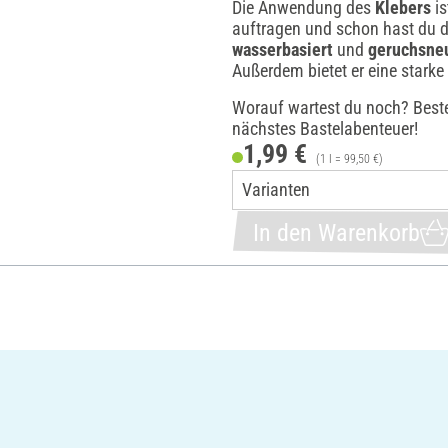
Die Anwendung des
Klebers
is
auftragen und schon hast du di
wasserbasiert
und
geruchsneu
Außerdem bietet er eine starke 
Worauf wartest du noch? Best
nächstes Bastelabenteuer!
1,99 €
(1 l = 99,50 €)
In den Warenkorb