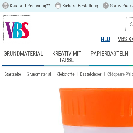
Kauf auf Rechnung**
Sichere Bestellung
Gratis Rück
NEU
VBS X
GRUNDMATERIAL
KREATIV MIT
PAPIERBASTELN
FARBE
Startseite
Grundmaterial
Klebstoffe
Bastelkleber
Cléopatre P'ti