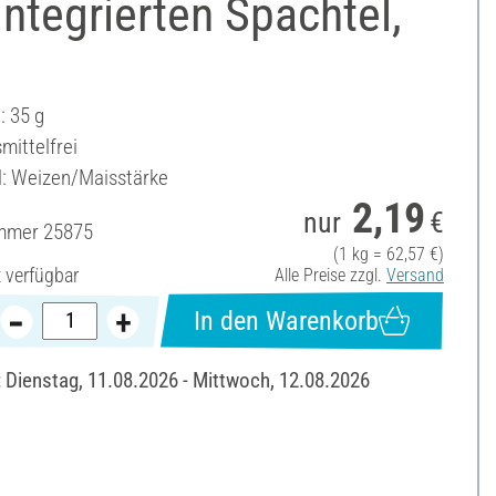
integrierten Spachtel,
g
: 35 g
mittelfrei
l: Weizen/Maisstärke
2,19
nur
€
ummer
25875
(1 kg = 62,57 €)
t verfügbar
Alle Preise zzgl.
Versand
In den Warenkorb
: Dienstag, 11.08.2026 - Mittwoch, 12.08.2026