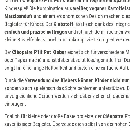
Mit dem
Cléopatre P'tit Pot Kleber mit integriertem Spacht
Kinderspiel! Die Kombination aus
weißer, veganer Kartoffel
Marzipanduft
und einem ergonomischen Design machen dies
Begleiter für Kinder. Der
Klebstoff
lässt sich dank des integrie
einfach und präzise auftragen
und ist nach dem Trocknen wa
kleine Bastelfehler schnell und unkompliziert korrigiert werde
Der
Cléopatre P'tit Pot Kleber
eignet sich für verschiedene M
oder Papiermaché und ist dabei absolut lösungsmittelfrei. De
sorgt für eine lange Haltbarkeit und bieten eine einfache Au
Durch die V
erwendung des Klebers können Kinder nicht nur 
sondern auch spielerisch das Schreibenlernen unterstützen. D
unvergleichliche Geruch werden sich dabei sicherlich dauerhaf
einprägen.
Egal ob für kleine oder große Bastelprojekte, der
Cléopatre P't
zuverlässiger Begleiter. Überzeuge dich selbst von der hohen 