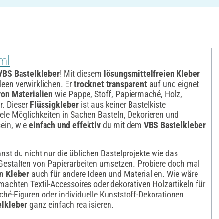
ml
VBS Bastelkleber
! Mit diesem
lösungsmittelfreien Kleber
deen verwirklichen. Er
trocknet transparent
auf und eignet
von Materialien
wie Pappe, Stoff, Papiermaché, Holz,
r. Dieser
Flüssigkleber
ist aus keiner Bastelkiste
ele Möglichkeiten in Sachen Basteln, Dekorieren und
sein, wie
einfach und effektiv
du mit dem
VBS Bastelkleber
nst du nicht nur die üblichen Bastelprojekte wie das
estalten von Papierarbeiten umsetzen. Probiere doch mal
en
Kleber
auch für andere Ideen und Materialien. Wie wäre
machten Textil-Accessoires oder dekorativen Holzartikeln für
é-Figuren oder individuelle Kunststoff-Dekorationen
elkleber
ganz einfach realisieren.