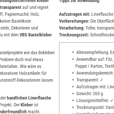
lösungsmittelfreien Kleber
Tipps zur Anwendung:
 transparent
auf und eignet
ff, Papiermaché, Holz,
Aufzutragen mit:
Linerflasche
 keiner Bastelkiste
Vorbereitungen:
Die Oberfläche
steln, Dekorieren und
Verarbeitung:
Toller, transpar
du mit dem
VBS Bastelkleber
Trocknungszeit:
Schnelltrock
Altersempfehlung: Es 
astelprojekte wie das Bekleben
Anwendbar auf: Filz, 
Probiere doch mal etwas
Pappe / Karton, Textil
aterialien. Wie wäre es
Anwendungsbereich:
korativen Holzartikeln für
Transparent: ✓
unststoff-Dekorationen lassen
Aufzutragen mit: Line
Gewicht: 265 g
 der
handlichen Linerflasche
Lösungsmittelfrei: ✓
Projekt. Der
Kleber
ist
Trocknungszeit: Varii
nderfreundlich
macht.