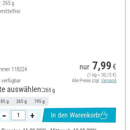
: 265 g
mittelfrei
7,99
nur
€
ummer
118224
(1 kg = 30,15 €)
t verfügbar
Alle Preise zzgl.
Versand
te auswählen:
265 g
85 g
265 g
795 g
In den Warenkorb