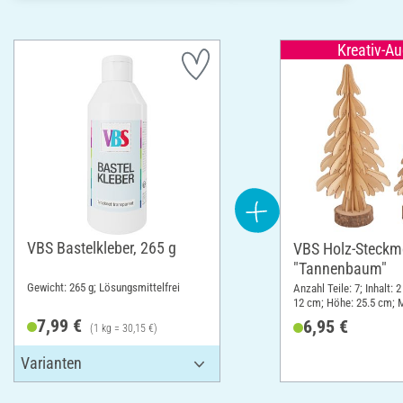
Kreativ-A
VBS Bastelkleber, 265 g
VBS Holz-Steckm
"Tannenbaum"
Gewicht: 265 g; Lösungsmittelfrei
Anzahl Teile: 7; Inhalt: 2
12 cm; Höhe: 25.5 cm; M
Sperrholz, Holz
7,99 €
6,95 €
(1 kg = 30,15 €)