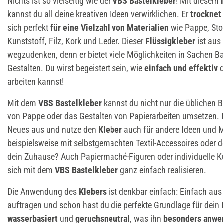
Nichts ist so vielseitig wie der
VBS Bastelkleber
! Mit diesem
kannst du all deine kreativen Ideen verwirklichen. Er
trocknet
sich perfekt
für eine Vielzahl von Materialien
wie Pappe, Sto
Kunststoff, Filz, Kork und Leder. Dieser
Flüssigkleber
ist aus
wegzudenken, denn er bietet viele Möglichkeiten in Sachen Ba
Gestalten. Du wirst begeistert sein, wie
einfach und effektiv
arbeiten kannst!
Mit dem
VBS Bastelkleber
kannst du nicht nur die üblichen B
von Pappe oder das Gestalten von Papierarbeiten umsetzen. 
Neues aus und nutze den
Kleber
auch für andere Ideen und M
beispielsweise mit selbstgemachten Textil-Accessoires oder de
dein Zuhause? Auch Papiermaché-Figuren oder individuelle K
sich mit dem
VBS Bastelkleber
ganz einfach realisieren.
Die Anwendung des
Klebers
ist denkbar einfach: Einfach aus
auftragen und schon hast du die perfekte Grundlage für dein 
wasserbasiert
und
geruchsneutral
, was ihn
besonders anwe