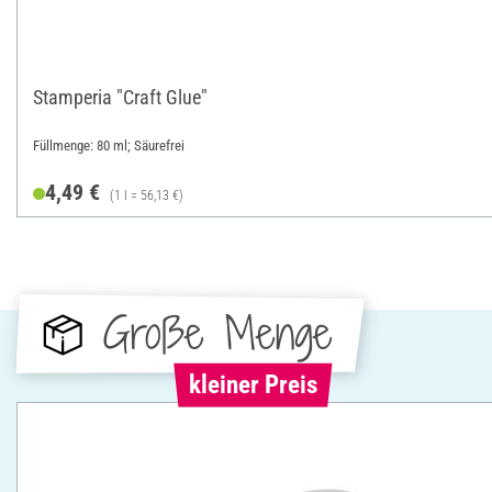
Stamperia "Craft Glue"
Füllmenge: 80 ml; Säurefrei
4,49 €
(1 l = 56,13 €)
Große Menge
kleiner Preis