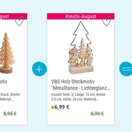
ugust
Kreativ-August
otiv
VBS Holz-Steckmotiv
"Metalltanne - Lichterglanz",
inkl. LED
 Stück; Breite:
Anzahl Teile: 5; Länge: 15 cm; Breite:
aterial:
5.5 cm; Höhe: 26 cm; Material:
Sperrholz, Metall
6,99 €
8,95 €
8,99 €