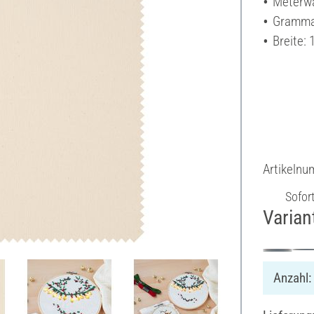
Meterw
Grammat
Breite:
Artikeln
Sofor
Varian
Anzahl: