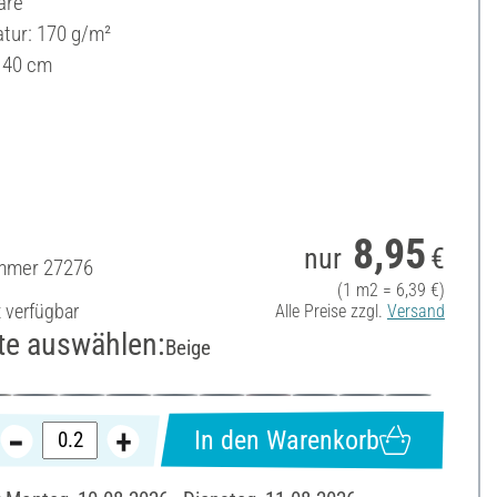
are
ur: 170 g/m²
 140 cm
8,95
nur
€
ummer
27276
(1 m2 = 6,39 €)
t verfügbar
Alle Preise zzgl.
Versand
te auswählen:
Beige
In den Warenkorb