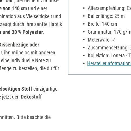
k "Uni"
, der deinem Zuhause
Altersempfehlung: Es 
te von 140 cm
und einer
Ballenlänge: 25 m
bination aus Vielseitigkeit und
Breite: 140 cm
zeugt durch ihre sanfte Haptik
Grammatur: 170 g/m
 und 30 % Polyester
.
Meterware: ✓
Kissenbezüge oder
Zusammensetzung: 7
ir, ihn mühelos mit anderen
Kollektion: Loneta - T
ine individuelle Note zu
Herstellerinformatio
 Menge zu bestellen, die du für
elseitigen Stoff
einzigartige
e jetzt den
Dekostoff
nitten. Bitte beachte die