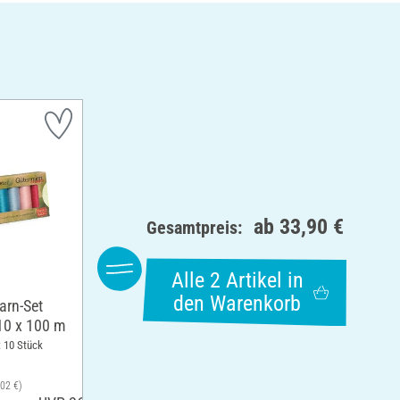
ab
33,90 €
Gesamtpreis:
Alle 2 Artikel in
den Warenkorb
rn-Set
 10 x 100 m
: 10 Stück
,02 €)