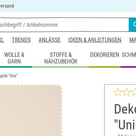
versand
XL
TRENDS
ANLÄSSE
IDEEN & ANLEITUNGEN
MA
WOLLE &
STOFFE &
DEKORIEREN
SCHM
GARN
NÄHZUBEHÖR
ptik "Uni"
Deko
"Uni