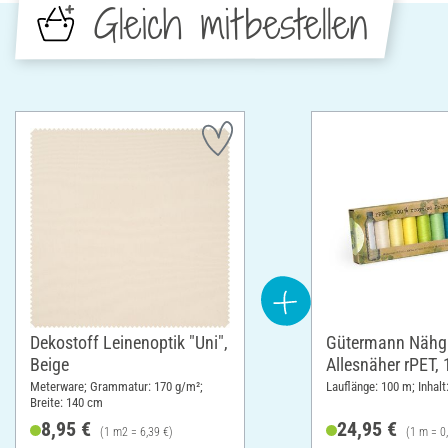
Gleich mitbestellen
Dekostoff Leinenoptik "Uni",
Gütermann Nähga
Beige
Allesnäher rPET,
Meterware; Grammatur: 170 g/m²;
Lauflänge: 100 m; Inhalt
Breite: 140 cm
8,95 €
24,95 €
(1 m2 = 6,39 €)
(1 m = 0