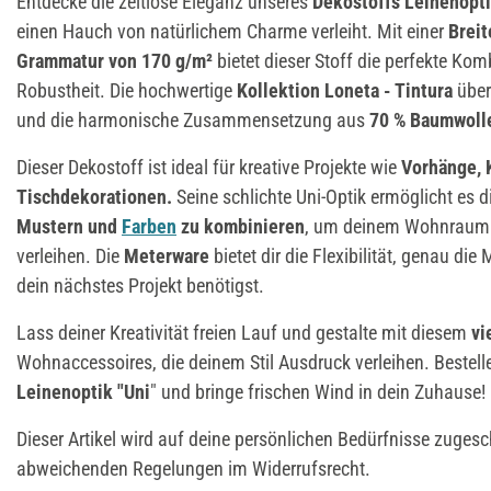
Entdecke die zeitlose Eleganz unseres
Dekostoffs Leinenopti
einen Hauch von natürlichem Charme verleiht. Mit einer
Brei
Grammatur von 170 g/m²
bietet dieser Stoff die perfekte Kom
Robustheit. Die hochwertige
Kollektion Loneta - Tintura
über
und die harmonische Zusammensetzung aus
70 % Baumwolle
Dieser Dekostoff ist ideal für kreative Projekte wie
Vorhänge, 
Tischdekorationen.
Seine schlichte Uni-Optik ermöglicht es d
Mustern und
Farben
zu kombinieren
, um deinem Wohnraum e
verleihen. Die
Meterware
bietet dir die Flexibilität, genau die
dein nächstes Projekt benötigst.
Lass deiner Kreativität freien Lauf und gestalte mit diesem
vi
Wohnaccessoires, die deinem Stil Ausdruck verleihen. Bestell
Leinenoptik "Uni
" und bringe frischen Wind in dein Zuhause!
Dieser Artikel wird auf deine persönlichen Bedürfnisse zugesch
abweichenden Regelungen im Widerrufsrecht.