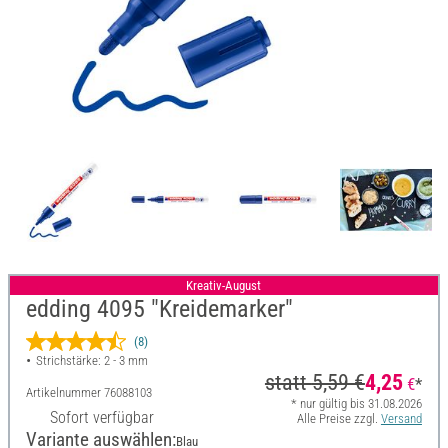
Kreativ-August
edding 4095 "Kreidemarker"
(8)
Strichstärke: 2 - 3 mm
statt
5,59 €
4,25
€
*
Artikelnummer
76088103
* nur gültig bis 31.08.2026
Sofort verfügbar
Alle Preise zzgl.
Versand
Variante auswählen:
Blau