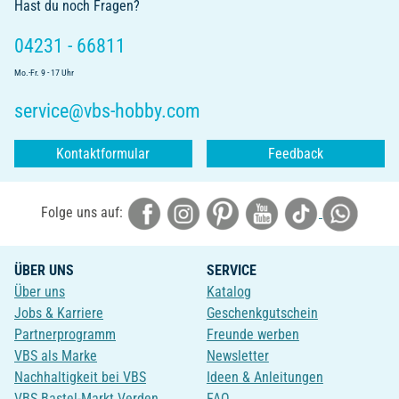
Hast du noch Fragen?
04231 - 66811
Mo.-Fr. 9 - 17 Uhr
service@vbs-hobby.com
Kontaktformular
Feedback
Folge uns auf:
ÜBER UNS
SERVICE
Über uns
Katalog
Jobs & Karriere
Geschenkgutschein
Partnerprogramm
Freunde werben
VBS als Marke
Newsletter
Nachhaltigkeit bei VBS
Ideen & Anleitungen
VBS Bastel-Markt Verden
FAQ