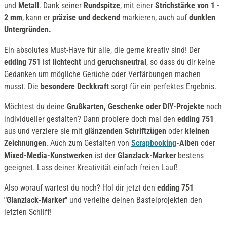
und
Metall
. Dank seiner
Rundspitze
, mit einer
Strichstärke von 1 -
2 mm
, kann er
präzise und deckend
markieren, auch auf
dunklen
Untergründen.
Ein absolutes Must-Have für alle, die gerne kreativ sind! Der
edding 751
ist
lichtecht
und
geruchsneutral
, so dass du dir keine
Gedanken um mögliche Gerüche oder Verfärbungen machen
musst. Die
besondere Deckkraft
sorgt für ein perfektes Ergebnis.
Möchtest du deine
Grußkarten, Geschenke oder DIY-Projekte
noch
individueller gestalten? Dann probiere doch mal den
edding 751
aus und verziere sie mit
glänzenden Schriftzügen
oder
kleinen
Zeichnungen
. Auch zum Gestalten von
Scrapbooking
-Alben
oder
Mixed-Media-Kunstwerken
ist der
Glanzlack-Marker
bestens
geeignet. Lass deiner Kreativität einfach freien Lauf!
Also worauf wartest du noch? Hol dir jetzt den
edding 751
"Glanzlack-Marker"
und verleihe deinen Bastelprojekten den
letzten Schliff!