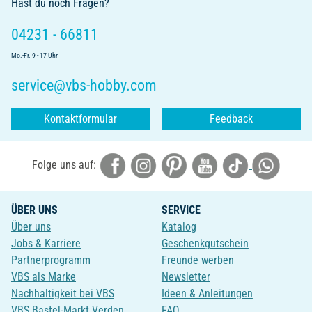
Hast du noch Fragen?
04231 - 66811
Mo.-Fr. 9 - 17 Uhr
service@vbs-hobby.com
Kontaktformular
Feedback
Folge uns auf:
ÜBER UNS
SERVICE
Über uns
Katalog
Jobs & Karriere
Geschenkgutschein
Partnerprogramm
Freunde werben
VBS als Marke
Newsletter
Nachhaltigkeit bei VBS
Ideen & Anleitungen
VBS Bastel-Markt Verden
FAQ