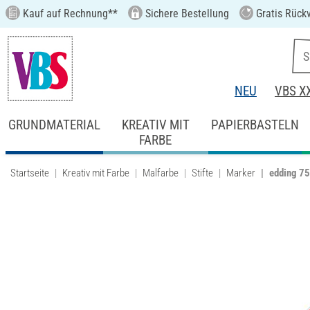
Kauf auf Rechnung**
Sichere Bestellung
Gratis Rück
NEU
VBS X
GRUNDMATERIAL
KREATIV MIT
PAPIERBASTELN
FARBE
Startseite
Kreativ mit Farbe
Malfarbe
Stifte
Marker
edding 75