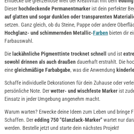
Entdecke die grenzenlose Welt der Kreativität mit dem
edding
Dieser
hochdeckende Permanentmarker
ist dein perfekter Be
auf glatten und sogar dunklen oder transparenten Material
setzen. Ganz gleich, ob du Steine, Pappe oder andere Oberflä
Hochglanz- und schimmernden Metallic-
Farben
bieten dir e
Farbauswahl.
Die
lackähnliche Pigmenttinte
trocknet schnell
und ist
extr
sowohl drinnen als auch draußen
dauerhaft erstrahlt. Die ho
eine
gleichmäßige Farbabgabe
, was die Anwendung
kinderl
Schaffe individuelle Dekorationen für dein Zuhause oder verle
persönliche Note. Der
wetter- und wischfeste Marker
ist zu
Einsatz in jeder Umgebung angenehm macht.
Warum warten? Erwecke deine Ideen zum Leben und bringe Far
Schaffen. Der
edding 750 "Glanzlack-Marker"
wartet nur dara
werden. Bestelle jetzt und starte dein nächstes Projekt!