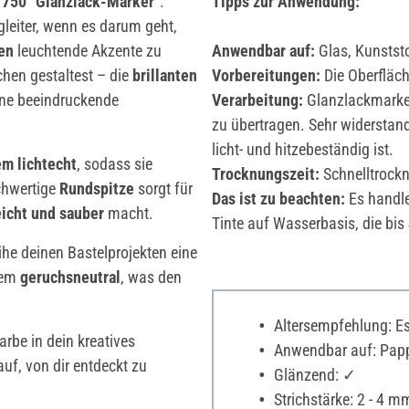
 750 "Glanzlack-Marker"
.
Tipps zur Anwendung:
gleiter, wenn es darum geht,
ien
leuchtende Akzente zu
Anwendbar auf:
Glas, Kunststo
chen gestaltest – die
brillanten
Vorbereitungen:
Die Oberfläche
ine beeindruckende
Verarbeitung:
Glanzlackmarker
zu übertragen. Sehr widerstand
licht- und hitzebeständig ist.
em lichtecht
, sodass sie
Trocknungszeit:
Schnelltrock
chwertige
Rundspitze
sorgt für
Das ist zu beachten:
Es handle
eicht und sauber
macht.
Tinte auf Wasserbasis, die bis
ihe deinen Bastelprojekten eine
dem
geruchsneutral
, was den
Altersempfehlung: Es 
be in dein kreatives
Anwendbar auf: Pappe
uf, von dir entdeckt zu
Glänzend: ✓
Strichstärke: 2 - 4 m