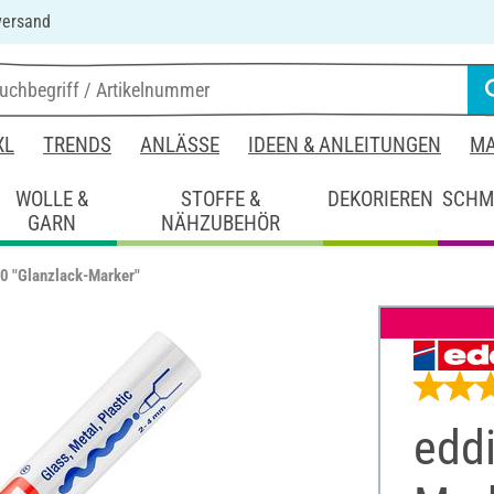
versand
XL
TRENDS
ANLÄSSE
IDEEN & ANLEITUNGEN
MA
WOLLE &
STOFFE &
DEKORIEREN
SCHM
GARN
NÄHZUBEHÖR
0 "Glanzlack-Marker"
eddi