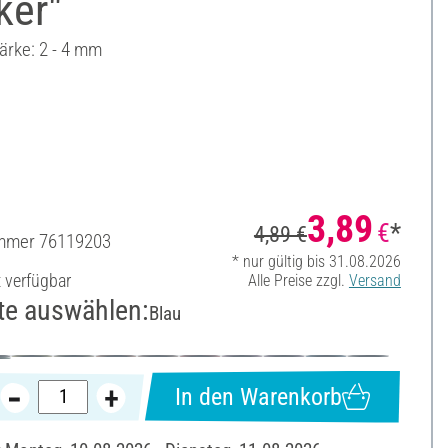
ker"
ärke: 2 - 4 mm
3,89
€
*
4,89 €
ummer
76119203
* nur gültig bis 31.08.2026
t verfügbar
Alle Preise zzgl.
Versand
te auswählen:
Blau
In den Warenkorb