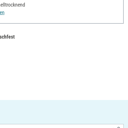
elltrocknend
nen
schfest